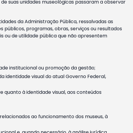
m e de suas unidades museológicas passaram a observar
tidades da Administração Pública, ressalvadas as
públicos, programas, obras, serviços ou resultados
is ou de utilidade pública que não apresentem
ade institucional ou promoção da gestão;
identidade visual do atual Governo Federal,
ive quanto à identidade visual, aos conteúdos
, relacionados ao funcionamento dos museus, à
onal e, quando necessário, à análise jurídica.