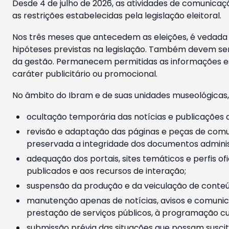
Desde 4 de julho de 2026, as atividades de comunicaçã
as restrições estabelecidas pela legislação eleitoral.
Nos três meses que antecedem as eleições, é vedada a
hipóteses previstas na legislação. Também devem ser
da gestão. Permanecem permitidas as informações est
caráter publicitário ou promocional.
No âmbito do Ibram e de suas unidades museológicas,
ocultação temporária das notícias e publicações a
revisão e adaptação das páginas e peças de comu
preservada a integridade dos documentos administ
adequação dos portais, sites temáticos e perfis ofi
publicados e aos recursos de interação;
suspensão da produção e da veiculação de conteúd
manutenção apenas de notícias, avisos e comunica
prestação de serviços públicos, à programação cul
submissão prévia das situações que possam suscita