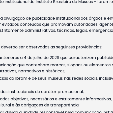
o institucional do Instituto Brasileiro de Museus – Ibra
 divulgação de publicidade institucional dos órgãos e en
 evitados conteúdos que promovam autoridades, agentes 
ritamente administrativas, técnicas, legais, emergencia
 deverão ser observadas as seguintes providências:
nteriores a 4 de julho de 2026 que caracterizem publicid
nicação que contenham marcas, slogans ou elementos da 
rativos, normativos e históricos;
ciais do Ibram e de seus museus nas redes sociais, inclus
os institucionais de caráter promocional;
dos objetivos, necessários e estritamente informativos
tural e às obrigações de transparência;
r dúvida à unidade responsável pela comunicação instituci