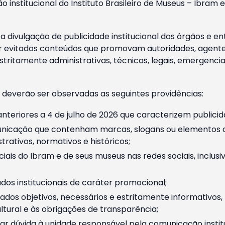
o institucional do Instituto Brasileiro de Museus – Ibra
 divulgação de publicidade institucional dos órgãos e en
 evitados conteúdos que promovam autoridades, agentes 
ritamente administrativas, técnicas, legais, emergencia
 deverão ser observadas as seguintes providências:
nteriores a 4 de julho de 2026 que caracterizem publicid
nicação que contenham marcas, slogans ou elementos da 
rativos, normativos e históricos;
ciais do Ibram e de seus museus nas redes sociais, inclus
os institucionais de caráter promocional;
dos objetivos, necessários e estritamente informativos
tural e às obrigações de transparência;
r dúvida à unidade responsável pela comunicação instituci