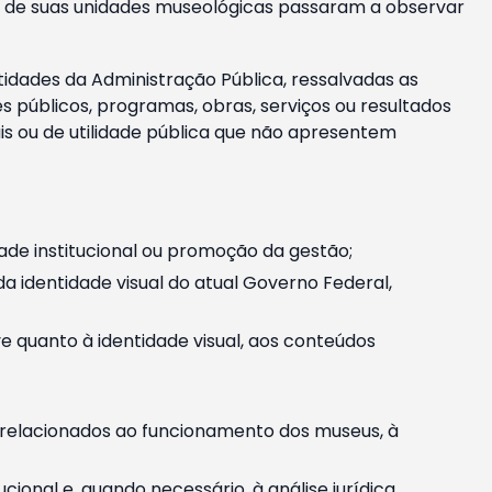
m e de suas unidades museológicas passaram a observar
tidades da Administração Pública, ressalvadas as
públicos, programas, obras, serviços ou resultados
is ou de utilidade pública que não apresentem
ade institucional ou promoção da gestão;
identidade visual do atual Governo Federal,
ive quanto à identidade visual, aos conteúdos
, relacionados ao funcionamento dos museus, à
onal e, quando necessário, à análise jurídica.