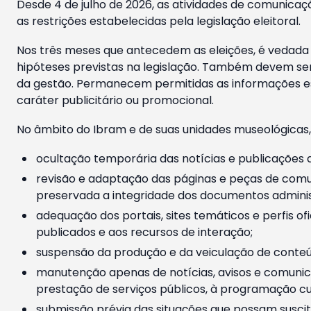
Desde 4 de julho de 2026, as atividades de comunicaçã
as restrições estabelecidas pela legislação eleitoral.
Nos três meses que antecedem as eleições, é vedada a
hipóteses previstas na legislação. Também devem ser
da gestão. Permanecem permitidas as informações est
caráter publicitário ou promocional.
No âmbito do Ibram e de suas unidades museológicas,
ocultação temporária das notícias e publicações a
revisão e adaptação das páginas e peças de comu
preservada a integridade dos documentos administ
adequação dos portais, sites temáticos e perfis ofi
publicados e aos recursos de interação;
suspensão da produção e da veiculação de conteúd
manutenção apenas de notícias, avisos e comunica
prestação de serviços públicos, à programação cul
submissão prévia das situações que possam suscita