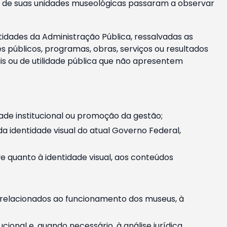
m e de suas unidades museológicas passaram a observar
tidades da Administração Pública, ressalvadas as
públicos, programas, obras, serviços ou resultados
is ou de utilidade pública que não apresentem
ade institucional ou promoção da gestão;
identidade visual do atual Governo Federal,
ive quanto à identidade visual, aos conteúdos
, relacionados ao funcionamento dos museus, à
onal e, quando necessário, à análise jurídica.