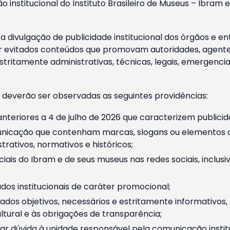
o institucional do Instituto Brasileiro de Museus – Ibra
 divulgação de publicidade institucional dos órgãos e en
 evitados conteúdos que promovam autoridades, agentes 
ritamente administrativas, técnicas, legais, emergencia
 deverão ser observadas as seguintes providências:
nteriores a 4 de julho de 2026 que caracterizem publicid
nicação que contenham marcas, slogans ou elementos da 
rativos, normativos e históricos;
ciais do Ibram e de seus museus nas redes sociais, inclus
os institucionais de caráter promocional;
dos objetivos, necessários e estritamente informativos
tural e às obrigações de transparência;
r dúvida à unidade responsável pela comunicação instituci