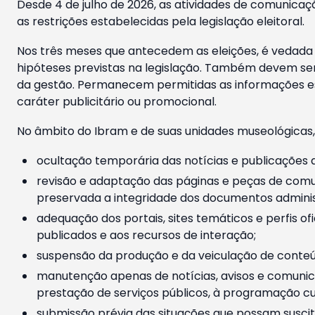
Desde 4 de julho de 2026, as atividades de comunicaçã
as restrições estabelecidas pela legislação eleitoral.
Nos três meses que antecedem as eleições, é vedada a
hipóteses previstas na legislação. Também devem ser
da gestão. Permanecem permitidas as informações est
caráter publicitário ou promocional.
No âmbito do Ibram e de suas unidades museológicas,
ocultação temporária das notícias e publicações a
revisão e adaptação das páginas e peças de comu
preservada a integridade dos documentos administ
adequação dos portais, sites temáticos e perfis ofi
publicados e aos recursos de interação;
suspensão da produção e da veiculação de conteúd
manutenção apenas de notícias, avisos e comunica
prestação de serviços públicos, à programação cul
submissão prévia das situações que possam suscita