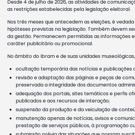
Desde 4 de julho de 2026, as atividades de comunicaçã
as restrições estabelecidas pela legislação eleitoral.
Nos três meses que antecedem as eleições, é vedada a
hipóteses previstas na legislação. Também devem ser
da gestão. Permanecem permitidas as informações est
caráter publicitário ou promocional.
No âmbito do Ibram e de suas unidades museológicas,
ocultação temporária das notícias e publicações a
revisão e adaptação das páginas e peças de comu
preservada a integridade dos documentos administ
adequação dos portais, sites temáticos e perfis ofi
publicados e aos recursos de interação;
suspensão da produção e da veiculação de conteúd
manutenção apenas de notícias, avisos e comunica
prestação de serviços públicos, à programação cul
submissão prévia das situações que possam suscita