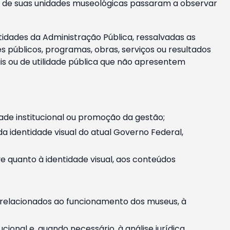
m e de suas unidades museológicas passaram a observar
tidades da Administração Pública, ressalvadas as
públicos, programas, obras, serviços ou resultados
is ou de utilidade pública que não apresentem
ade institucional ou promoção da gestão;
identidade visual do atual Governo Federal,
ive quanto à identidade visual, aos conteúdos
, relacionados ao funcionamento dos museus, à
onal e, quando necessário, à análise jurídica.