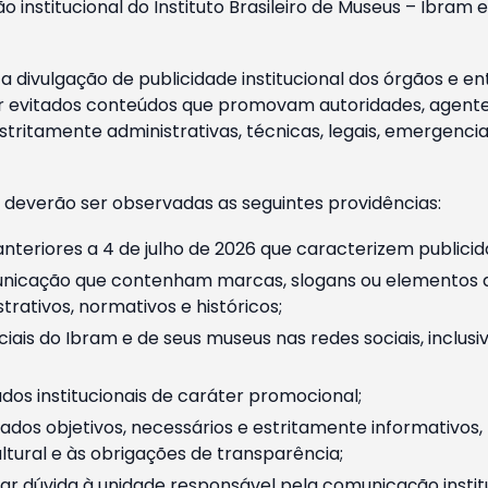
o institucional do Instituto Brasileiro de Museus – Ibra
 divulgação de publicidade institucional dos órgãos e en
 evitados conteúdos que promovam autoridades, agentes 
ritamente administrativas, técnicas, legais, emergencia
 deverão ser observadas as seguintes providências:
nteriores a 4 de julho de 2026 que caracterizem publicid
nicação que contenham marcas, slogans ou elementos da 
rativos, normativos e históricos;
ciais do Ibram e de seus museus nas redes sociais, inclus
os institucionais de caráter promocional;
dos objetivos, necessários e estritamente informativos
tural e às obrigações de transparência;
r dúvida à unidade responsável pela comunicação instituci