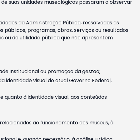
m e de suas unidades museológicas passaram a observar
tidades da Administração Pública, ressalvadas as
públicos, programas, obras, serviços ou resultados
is ou de utilidade pública que não apresentem
ade institucional ou promoção da gestão;
identidade visual do atual Governo Federal,
ive quanto à identidade visual, aos conteúdos
, relacionados ao funcionamento dos museus, à
onal e, quando necessário, à análise jurídica.