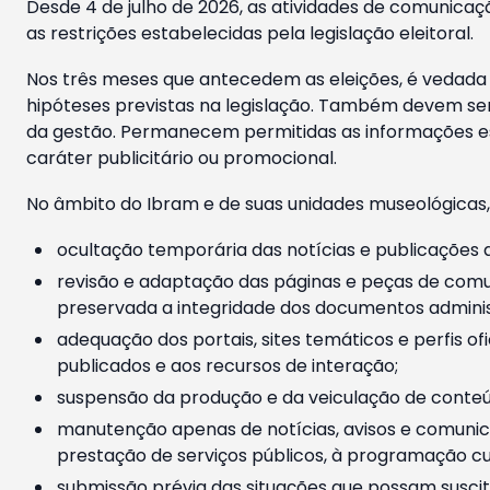
Desde 4 de julho de 2026, as atividades de comunicaçã
as restrições estabelecidas pela legislação eleitoral.
Nos três meses que antecedem as eleições, é vedada a
hipóteses previstas na legislação. Também devem ser
da gestão. Permanecem permitidas as informações est
caráter publicitário ou promocional.
No âmbito do Ibram e de suas unidades museológicas,
ocultação temporária das notícias e publicações a
revisão e adaptação das páginas e peças de comu
preservada a integridade dos documentos administ
adequação dos portais, sites temáticos e perfis ofi
publicados e aos recursos de interação;
suspensão da produção e da veiculação de conteúd
manutenção apenas de notícias, avisos e comunica
prestação de serviços públicos, à programação cul
submissão prévia das situações que possam suscita