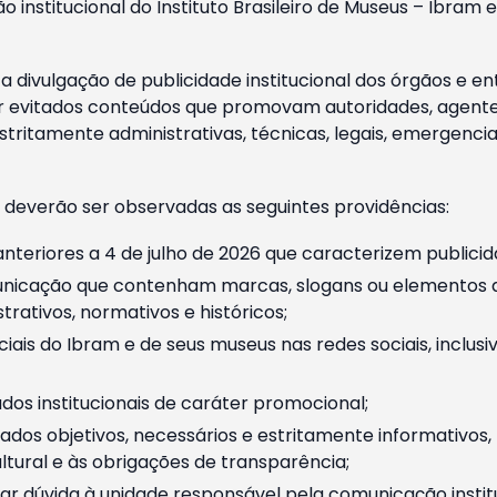
o institucional do Instituto Brasileiro de Museus – Ibra
 divulgação de publicidade institucional dos órgãos e en
 evitados conteúdos que promovam autoridades, agentes 
ritamente administrativas, técnicas, legais, emergencia
 deverão ser observadas as seguintes providências:
nteriores a 4 de julho de 2026 que caracterizem publicid
nicação que contenham marcas, slogans ou elementos da 
rativos, normativos e históricos;
ciais do Ibram e de seus museus nas redes sociais, inclus
os institucionais de caráter promocional;
dos objetivos, necessários e estritamente informativos
tural e às obrigações de transparência;
r dúvida à unidade responsável pela comunicação instituci