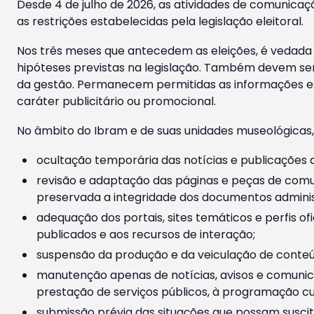
Desde 4 de julho de 2026, as atividades de comunicaçã
as restrições estabelecidas pela legislação eleitoral.
Nos três meses que antecedem as eleições, é vedada a
hipóteses previstas na legislação. Também devem ser
da gestão. Permanecem permitidas as informações est
caráter publicitário ou promocional.
No âmbito do Ibram e de suas unidades museológicas,
ocultação temporária das notícias e publicações a
revisão e adaptação das páginas e peças de comu
preservada a integridade dos documentos administ
adequação dos portais, sites temáticos e perfis ofi
publicados e aos recursos de interação;
suspensão da produção e da veiculação de conteúd
manutenção apenas de notícias, avisos e comunica
prestação de serviços públicos, à programação cul
submissão prévia das situações que possam suscita