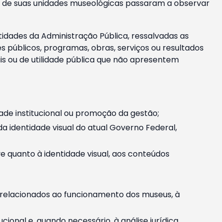
m e de suas unidades museológicas passaram a observar
tidades da Administração Pública, ressalvadas as
públicos, programas, obras, serviços ou resultados
is ou de utilidade pública que não apresentem
ade institucional ou promoção da gestão;
identidade visual do atual Governo Federal,
ive quanto à identidade visual, aos conteúdos
, relacionados ao funcionamento dos museus, à
onal e, quando necessário, à análise jurídica.