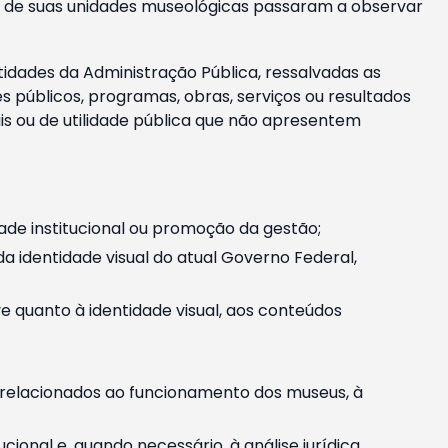
m e de suas unidades museológicas passaram a observar
tidades da Administração Pública, ressalvadas as
públicos, programas, obras, serviços ou resultados
is ou de utilidade pública que não apresentem
ade institucional ou promoção da gestão;
identidade visual do atual Governo Federal,
ive quanto à identidade visual, aos conteúdos
, relacionados ao funcionamento dos museus, à
onal e, quando necessário, à análise jurídica.