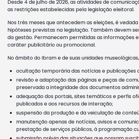
Desde 4 de julho de 2026, as atividades de comunicaçã
as restrições estabelecidas pela legislação eleitoral.
Nos três meses que antecedem as eleições, é vedada a
hipóteses previstas na legislação. Também devem ser
da gestão. Permanecem permitidas as informações est
caráter publicitário ou promocional.
No âmbito do Ibram e de suas unidades museológicas,
ocultação temporária das notícias e publicações a
revisão e adaptação das páginas e peças de comu
preservada a integridade dos documentos administ
adequação dos portais, sites temáticos e perfis ofi
publicados e aos recursos de interação;
suspensão da produção e da veiculação de conteúd
manutenção apenas de notícias, avisos e comunica
prestação de serviços públicos, à programação cul
submissão prévia das situações que possam suscita