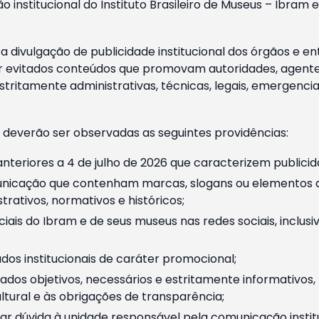
o institucional do Instituto Brasileiro de Museus – Ibra
 divulgação de publicidade institucional dos órgãos e en
 evitados conteúdos que promovam autoridades, agentes 
ritamente administrativas, técnicas, legais, emergencia
 deverão ser observadas as seguintes providências:
nteriores a 4 de julho de 2026 que caracterizem publicid
nicação que contenham marcas, slogans ou elementos da 
rativos, normativos e históricos;
ciais do Ibram e de seus museus nas redes sociais, inclus
os institucionais de caráter promocional;
dos objetivos, necessários e estritamente informativos
tural e às obrigações de transparência;
r dúvida à unidade responsável pela comunicação instituci