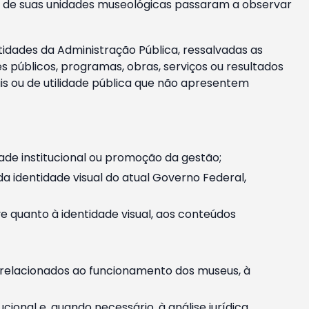
m e de suas unidades museológicas passaram a observar
tidades da Administração Pública, ressalvadas as
públicos, programas, obras, serviços ou resultados
is ou de utilidade pública que não apresentem
ade institucional ou promoção da gestão;
identidade visual do atual Governo Federal,
ive quanto à identidade visual, aos conteúdos
, relacionados ao funcionamento dos museus, à
onal e, quando necessário, à análise jurídica.