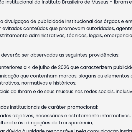
o institucional do Instituto Brasileiro de Museus – Ibra
 divulgação de publicidade institucional dos órgãos e en
 evitados conteúdos que promovam autoridades, agentes 
ritamente administrativas, técnicas, legais, emergencia
 deverão ser observadas as seguintes providências:
nteriores a 4 de julho de 2026 que caracterizem publicid
nicação que contenham marcas, slogans ou elementos da 
rativos, normativos e históricos;
ciais do Ibram e de seus museus nas redes sociais, inclus
os institucionais de caráter promocional;
dos objetivos, necessários e estritamente informativos
tural e às obrigações de transparência;
r dúvida à unidade responsável pela comunicação instituci