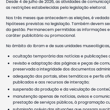
Desde 4 de julho de 2026, as atividades de comunicaçã
as restrições estabelecidas pela legislação eleitoral.
Nos três meses que antecedem as eleições, é vedada a
hipóteses previstas na legislação. Também devem ser
da gestão. Permanecem permitidas as informações est
caráter publicitário ou promocional.
No âmbito do Ibram e de suas unidades museológicas,
ocultação temporária das notícias e publicações a
revisão e adaptação das páginas e peças de comu
preservada a integridade dos documentos administ
adequação dos portais, sites temáticos e perfis ofi
publicados e aos recursos de interação;
suspensão da produção e da veiculação de conteúd
manutenção apenas de notícias, avisos e comunica
prestação de serviços públicos, à programação cul
submissão prévia das situações que possam suscita