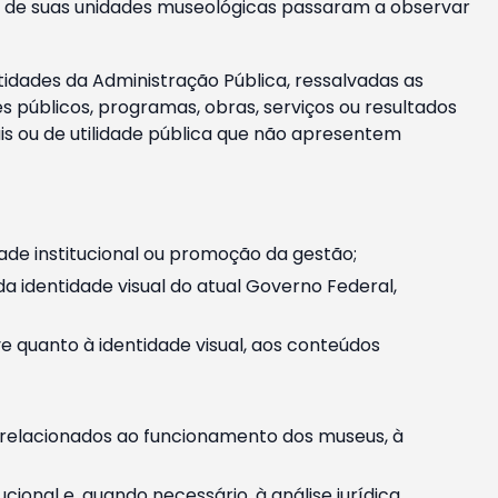
m e de suas unidades museológicas passaram a observar
tidades da Administração Pública, ressalvadas as
públicos, programas, obras, serviços ou resultados
is ou de utilidade pública que não apresentem
ade institucional ou promoção da gestão;
identidade visual do atual Governo Federal,
ive quanto à identidade visual, aos conteúdos
, relacionados ao funcionamento dos museus, à
onal e, quando necessário, à análise jurídica.