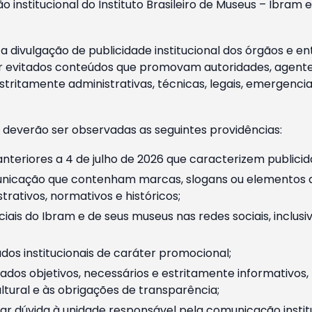
o institucional do Instituto Brasileiro de Museus – Ibra
 divulgação de publicidade institucional dos órgãos e en
 evitados conteúdos que promovam autoridades, agentes 
ritamente administrativas, técnicas, legais, emergencia
 deverão ser observadas as seguintes providências:
nteriores a 4 de julho de 2026 que caracterizem publicid
nicação que contenham marcas, slogans ou elementos da 
rativos, normativos e históricos;
ciais do Ibram e de seus museus nas redes sociais, inclus
os institucionais de caráter promocional;
dos objetivos, necessários e estritamente informativos
tural e às obrigações de transparência;
r dúvida à unidade responsável pela comunicação instituci