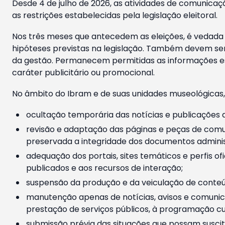
Desde 4 de julho de 2026, as atividades de comunicaçã
as restrições estabelecidas pela legislação eleitoral.
Nos três meses que antecedem as eleições, é vedada a
hipóteses previstas na legislação. Também devem ser
da gestão. Permanecem permitidas as informações est
caráter publicitário ou promocional.
No âmbito do Ibram e de suas unidades museológicas,
ocultação temporária das notícias e publicações a
revisão e adaptação das páginas e peças de comu
preservada a integridade dos documentos administ
adequação dos portais, sites temáticos e perfis ofi
publicados e aos recursos de interação;
suspensão da produção e da veiculação de conteúd
manutenção apenas de notícias, avisos e comunica
prestação de serviços públicos, à programação cul
submissão prévia das situações que possam suscita