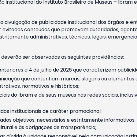
o institucional do Instituto Brasileiro de Museus – Ibra
 divulgação de publicidade institucional dos órgãos e en
 evitados conteúdos que promovam autoridades, agentes 
ritamente administrativas, técnicas, legais, emergencia
 deverão ser observadas as seguintes providências:
nteriores a 4 de julho de 2026 que caracterizem publicid
nicação que contenham marcas, slogans ou elementos da 
rativos, normativos e históricos;
ciais do Ibram e de seus museus nas redes sociais, inclus
os institucionais de caráter promocional;
dos objetivos, necessários e estritamente informativos
tural e às obrigações de transparência;
r dúvida à unidade responsável pela comunicação instituci