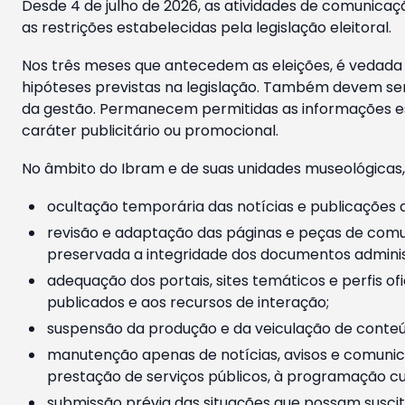
Desde 4 de julho de 2026, as atividades de comunicaçã
as restrições estabelecidas pela legislação eleitoral.
Nos três meses que antecedem as eleições, é vedada a
hipóteses previstas na legislação. Também devem ser
da gestão. Permanecem permitidas as informações est
caráter publicitário ou promocional.
No âmbito do Ibram e de suas unidades museológicas,
ocultação temporária das notícias e publicações a
revisão e adaptação das páginas e peças de comu
preservada a integridade dos documentos administ
adequação dos portais, sites temáticos e perfis ofi
publicados e aos recursos de interação;
suspensão da produção e da veiculação de conteúd
manutenção apenas de notícias, avisos e comunica
prestação de serviços públicos, à programação cul
submissão prévia das situações que possam suscita