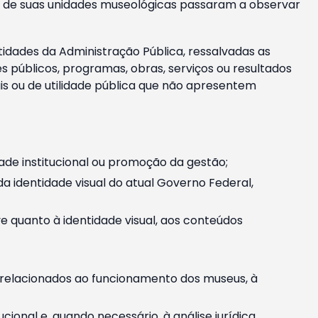
m e de suas unidades museológicas passaram a observar
tidades da Administração Pública, ressalvadas as
públicos, programas, obras, serviços ou resultados
is ou de utilidade pública que não apresentem
ade institucional ou promoção da gestão;
identidade visual do atual Governo Federal,
ive quanto à identidade visual, aos conteúdos
, relacionados ao funcionamento dos museus, à
onal e, quando necessário, à análise jurídica.