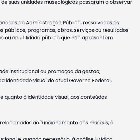
m e de suas unidades museológicas passaram a observar
tidades da Administração Pública, ressalvadas as
públicos, programas, obras, serviços ou resultados
is ou de utilidade pública que não apresentem
ade institucional ou promoção da gestão;
identidade visual do atual Governo Federal,
ive quanto à identidade visual, aos conteúdos
, relacionados ao funcionamento dos museus, à
onal e, quando necessário, à análise jurídica.