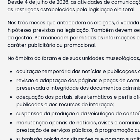
Desde 4 de julho de 2026, as atividades de comunicaçã
as restrições estabelecidas pela legislação eleitoral.
Nos três meses que antecedem as eleições, é vedada a
hipóteses previstas na legislação. Também devem ser
da gestão. Permanecem permitidas as informações est
caráter publicitário ou promocional.
No âmbito do Ibram e de suas unidades museológicas,
ocultação temporária das notícias e publicações a
revisão e adaptação das páginas e peças de comu
preservada a integridade dos documentos administ
adequação dos portais, sites temáticos e perfis ofi
publicados e aos recursos de interação;
suspensão da produção e da veiculação de conteúd
manutenção apenas de notícias, avisos e comunica
prestação de serviços públicos, à programação cul
submissão prévia das situações que possam suscita