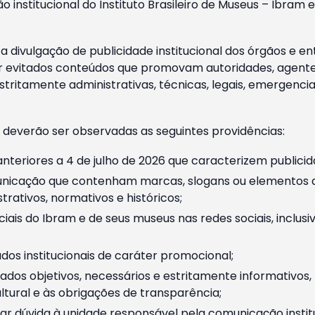
o institucional do Instituto Brasileiro de Museus – Ibra
 divulgação de publicidade institucional dos órgãos e en
 evitados conteúdos que promovam autoridades, agentes 
ritamente administrativas, técnicas, legais, emergencia
 deverão ser observadas as seguintes providências:
nteriores a 4 de julho de 2026 que caracterizem publicid
nicação que contenham marcas, slogans ou elementos da 
rativos, normativos e históricos;
ciais do Ibram e de seus museus nas redes sociais, inclus
os institucionais de caráter promocional;
dos objetivos, necessários e estritamente informativos
tural e às obrigações de transparência;
r dúvida à unidade responsável pela comunicação instituci