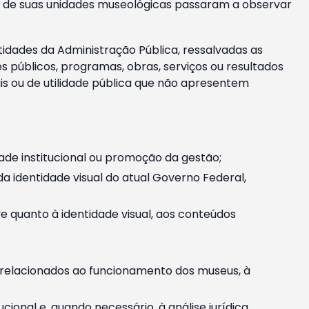
m e de suas unidades museológicas passaram a observar
tidades da Administração Pública, ressalvadas as
públicos, programas, obras, serviços ou resultados
is ou de utilidade pública que não apresentem
ade institucional ou promoção da gestão;
identidade visual do atual Governo Federal,
ive quanto à identidade visual, aos conteúdos
, relacionados ao funcionamento dos museus, à
onal e, quando necessário, à análise jurídica.