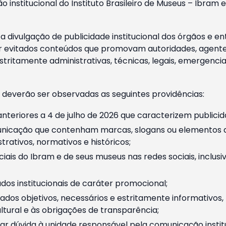
o institucional do Instituto Brasileiro de Museus – Ibra
 divulgação de publicidade institucional dos órgãos e en
 evitados conteúdos que promovam autoridades, agentes 
ritamente administrativas, técnicas, legais, emergencia
 deverão ser observadas as seguintes providências:
nteriores a 4 de julho de 2026 que caracterizem publicid
nicação que contenham marcas, slogans ou elementos da 
rativos, normativos e históricos;
ciais do Ibram e de seus museus nas redes sociais, inclus
os institucionais de caráter promocional;
dos objetivos, necessários e estritamente informativos
tural e às obrigações de transparência;
r dúvida à unidade responsável pela comunicação instituci