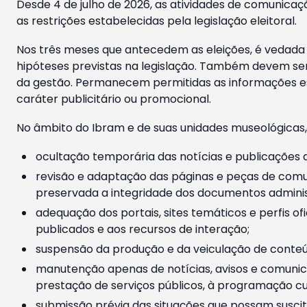
Desde 4 de julho de 2026, as atividades de comunicaçã
as restrições estabelecidas pela legislação eleitoral.
Nos três meses que antecedem as eleições, é vedada a
hipóteses previstas na legislação. Também devem ser
da gestão. Permanecem permitidas as informações est
caráter publicitário ou promocional.
No âmbito do Ibram e de suas unidades museológicas,
ocultação temporária das notícias e publicações a
revisão e adaptação das páginas e peças de comu
preservada a integridade dos documentos administ
adequação dos portais, sites temáticos e perfis ofi
publicados e aos recursos de interação;
suspensão da produção e da veiculação de conteúd
manutenção apenas de notícias, avisos e comunica
prestação de serviços públicos, à programação cul
submissão prévia das situações que possam suscita