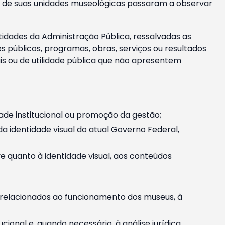
m e de suas unidades museológicas passaram a observar
tidades da Administração Pública, ressalvadas as
públicos, programas, obras, serviços ou resultados
is ou de utilidade pública que não apresentem
ade institucional ou promoção da gestão;
identidade visual do atual Governo Federal,
ive quanto à identidade visual, aos conteúdos
, relacionados ao funcionamento dos museus, à
onal e, quando necessário, à análise jurídica.