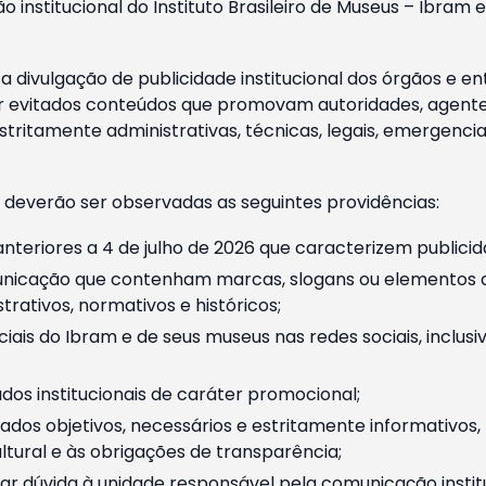
o institucional do Instituto Brasileiro de Museus – Ibra
 divulgação de publicidade institucional dos órgãos e en
 evitados conteúdos que promovam autoridades, agentes 
ritamente administrativas, técnicas, legais, emergencia
 deverão ser observadas as seguintes providências:
nteriores a 4 de julho de 2026 que caracterizem publicid
nicação que contenham marcas, slogans ou elementos da 
rativos, normativos e históricos;
ciais do Ibram e de seus museus nas redes sociais, inclus
os institucionais de caráter promocional;
dos objetivos, necessários e estritamente informativos
tural e às obrigações de transparência;
r dúvida à unidade responsável pela comunicação instituci