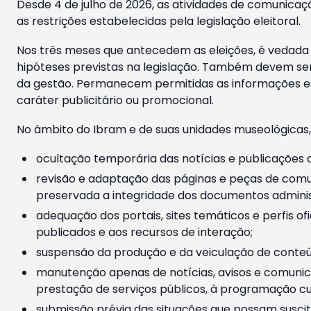
Desde 4 de julho de 2026, as atividades de comunicaçã
as restrições estabelecidas pela legislação eleitoral.
Nos três meses que antecedem as eleições, é vedada a
hipóteses previstas na legislação. Também devem ser
da gestão. Permanecem permitidas as informações est
caráter publicitário ou promocional.
No âmbito do Ibram e de suas unidades museológicas,
ocultação temporária das notícias e publicações a
revisão e adaptação das páginas e peças de comu
preservada a integridade dos documentos administ
adequação dos portais, sites temáticos e perfis ofi
publicados e aos recursos de interação;
suspensão da produção e da veiculação de conteúd
manutenção apenas de notícias, avisos e comunica
prestação de serviços públicos, à programação cul
submissão prévia das situações que possam suscita