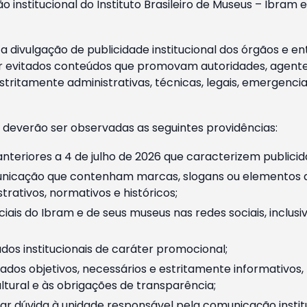
o institucional do Instituto Brasileiro de Museus – Ibra
 divulgação de publicidade institucional dos órgãos e en
 evitados conteúdos que promovam autoridades, agentes 
ritamente administrativas, técnicas, legais, emergencia
 deverão ser observadas as seguintes providências:
nteriores a 4 de julho de 2026 que caracterizem publicid
nicação que contenham marcas, slogans ou elementos da 
rativos, normativos e históricos;
ciais do Ibram e de seus museus nas redes sociais, inclus
os institucionais de caráter promocional;
dos objetivos, necessários e estritamente informativos
tural e às obrigações de transparência;
r dúvida à unidade responsável pela comunicação instituci