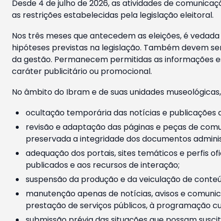
Desde 4 de julho de 2026, as atividades de comunicaçã
as restrições estabelecidas pela legislação eleitoral.
Nos três meses que antecedem as eleições, é vedada a
hipóteses previstas na legislação. Também devem ser
da gestão. Permanecem permitidas as informações est
caráter publicitário ou promocional.
No âmbito do Ibram e de suas unidades museológicas,
ocultação temporária das notícias e publicações a
revisão e adaptação das páginas e peças de comu
preservada a integridade dos documentos administ
adequação dos portais, sites temáticos e perfis ofi
publicados e aos recursos de interação;
suspensão da produção e da veiculação de conteúd
manutenção apenas de notícias, avisos e comunica
prestação de serviços públicos, à programação cul
submissão prévia das situações que possam suscita