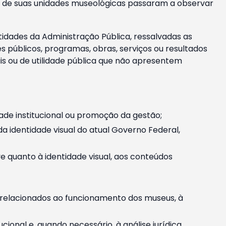
m e de suas unidades museológicas passaram a observar
tidades da Administração Pública, ressalvadas as
públicos, programas, obras, serviços ou resultados
is ou de utilidade pública que não apresentem
ade institucional ou promoção da gestão;
identidade visual do atual Governo Federal,
ive quanto à identidade visual, aos conteúdos
, relacionados ao funcionamento dos museus, à
onal e, quando necessário, à análise jurídica.