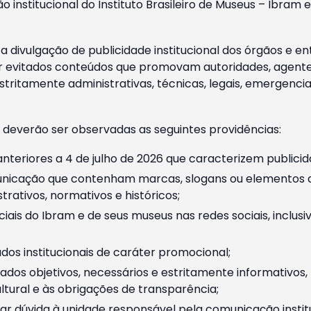
o institucional do Instituto Brasileiro de Museus – Ibra
 divulgação de publicidade institucional dos órgãos e en
 evitados conteúdos que promovam autoridades, agentes 
ritamente administrativas, técnicas, legais, emergencia
 deverão ser observadas as seguintes providências:
nteriores a 4 de julho de 2026 que caracterizem publicid
nicação que contenham marcas, slogans ou elementos da 
rativos, normativos e históricos;
ciais do Ibram e de seus museus nas redes sociais, inclus
os institucionais de caráter promocional;
dos objetivos, necessários e estritamente informativos
tural e às obrigações de transparência;
r dúvida à unidade responsável pela comunicação instituci