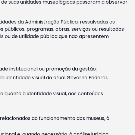
m e de suas unidades museológicas passaram a observar
tidades da Administração Pública, ressalvadas as
públicos, programas, obras, serviços ou resultados
is ou de utilidade pública que não apresentem
ade institucional ou promoção da gestão;
identidade visual do atual Governo Federal,
ive quanto à identidade visual, aos conteúdos
, relacionados ao funcionamento dos museus, à
onal e, quando necessário, à análise jurídica.