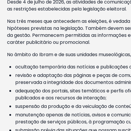
Desde 4 de julho de 2026, as atividades de comunicaçã
as restrições estabelecidas pela legislação eleitoral.
Nos três meses que antecedem as eleições, é vedada a
hipóteses previstas na legislação. Também devem ser
da gestão. Permanecem permitidas as informações est
caráter publicitário ou promocional.
No âmbito do Ibram e de suas unidades museológicas,
ocultação temporária das notícias e publicações a
revisão e adaptação das páginas e peças de comu
preservada a integridade dos documentos administ
adequação dos portais, sites temáticos e perfis ofi
publicados e aos recursos de interação;
suspensão da produção e da veiculação de conteúd
manutenção apenas de notícias, avisos e comunica
prestação de serviços públicos, à programação cul
submissão prévia das situações que possam suscita