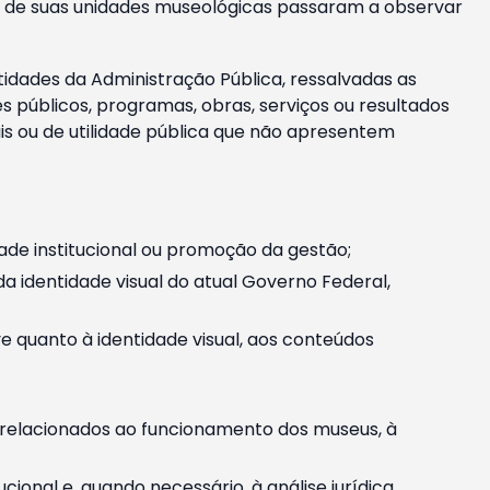
m e de suas unidades museológicas passaram a observar
tidades da Administração Pública, ressalvadas as
públicos, programas, obras, serviços ou resultados
is ou de utilidade pública que não apresentem
ade institucional ou promoção da gestão;
identidade visual do atual Governo Federal,
ive quanto à identidade visual, aos conteúdos
, relacionados ao funcionamento dos museus, à
onal e, quando necessário, à análise jurídica.