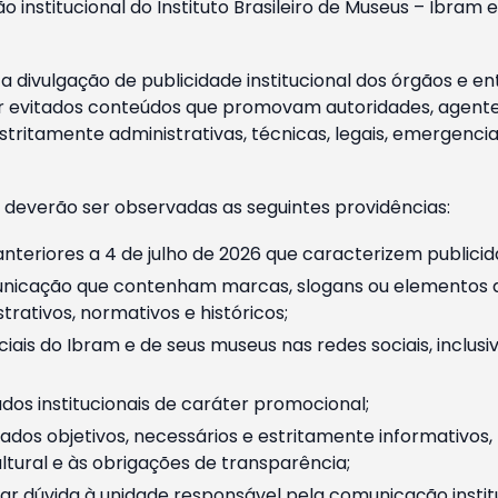
o institucional do Instituto Brasileiro de Museus – Ibra
 divulgação de publicidade institucional dos órgãos e en
 evitados conteúdos que promovam autoridades, agentes 
ritamente administrativas, técnicas, legais, emergencia
 deverão ser observadas as seguintes providências:
nteriores a 4 de julho de 2026 que caracterizem publicid
nicação que contenham marcas, slogans ou elementos da 
rativos, normativos e históricos;
ciais do Ibram e de seus museus nas redes sociais, inclus
os institucionais de caráter promocional;
dos objetivos, necessários e estritamente informativos
tural e às obrigações de transparência;
r dúvida à unidade responsável pela comunicação instituci