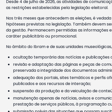
Desde 4 de julho de 2026, as atividades de comunicaçã
as restrições estabelecidas pela legislação eleitoral.
Nos três meses que antecedem as eleições, é vedada a
hipóteses previstas na legislação. Também devem ser
da gestão. Permanecem permitidas as informações est
caráter publicitário ou promocional.
No âmbito do Ibram e de suas unidades museológicas,
ocultação temporária das notícias e publicações a
revisão e adaptação das páginas e peças de comu
preservada a integridade dos documentos administ
adequação dos portais, sites temáticos e perfis ofi
publicados e aos recursos de interação;
suspensão da produção e da veiculação de conteúd
manutenção apenas de notícias, avisos e comunica
prestação de serviços públicos, à programação cul
submissão prévia das situações que possam suscita