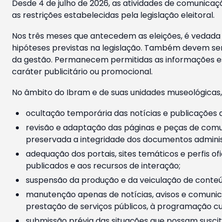
Desde 4 de julho de 2026, as atividades de comunicaçã
as restrições estabelecidas pela legislação eleitoral.
Nos três meses que antecedem as eleições, é vedada a
hipóteses previstas na legislação. Também devem ser
da gestão. Permanecem permitidas as informações est
caráter publicitário ou promocional.
No âmbito do Ibram e de suas unidades museológicas,
ocultação temporária das notícias e publicações a
revisão e adaptação das páginas e peças de comu
preservada a integridade dos documentos administ
adequação dos portais, sites temáticos e perfis ofi
publicados e aos recursos de interação;
suspensão da produção e da veiculação de conteúd
manutenção apenas de notícias, avisos e comunica
prestação de serviços públicos, à programação cul
submissão prévia das situações que possam suscita