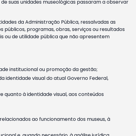
m e de suas unidades museológicas passaram a observar
tidades da Administração Pública, ressalvadas as
públicos, programas, obras, serviços ou resultados
is ou de utilidade pública que não apresentem
ade institucional ou promoção da gestão;
identidade visual do atual Governo Federal,
ive quanto à identidade visual, aos conteúdos
, relacionados ao funcionamento dos museus, à
onal e, quando necessário, à análise jurídica.