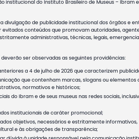
o institucional do Instituto Brasileiro de Museus – Ibra
 divulgação de publicidade institucional dos órgãos e en
 evitados conteúdos que promovam autoridades, agentes 
ritamente administrativas, técnicas, legais, emergencia
 deverão ser observadas as seguintes providências:
nteriores a 4 de julho de 2026 que caracterizem publicid
nicação que contenham marcas, slogans ou elementos da 
rativos, normativos e históricos;
ciais do Ibram e de seus museus nas redes sociais, inclus
os institucionais de caráter promocional;
dos objetivos, necessários e estritamente informativos
tural e às obrigações de transparência;
r dúvida à unidade responsável pela comunicação instituci