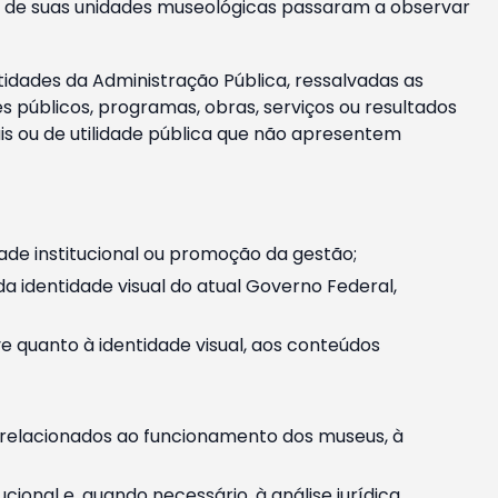
m e de suas unidades museológicas passaram a observar
tidades da Administração Pública, ressalvadas as
públicos, programas, obras, serviços ou resultados
is ou de utilidade pública que não apresentem
ade institucional ou promoção da gestão;
identidade visual do atual Governo Federal,
ive quanto à identidade visual, aos conteúdos
, relacionados ao funcionamento dos museus, à
onal e, quando necessário, à análise jurídica.