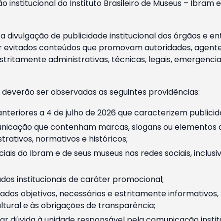
o institucional do Instituto Brasileiro de Museus – Ibra
 divulgação de publicidade institucional dos órgãos e en
 evitados conteúdos que promovam autoridades, agentes 
ritamente administrativas, técnicas, legais, emergencia
 deverão ser observadas as seguintes providências:
nteriores a 4 de julho de 2026 que caracterizem publicid
nicação que contenham marcas, slogans ou elementos da 
rativos, normativos e históricos;
ciais do Ibram e de seus museus nas redes sociais, inclus
os institucionais de caráter promocional;
dos objetivos, necessários e estritamente informativos
tural e às obrigações de transparência;
r dúvida à unidade responsável pela comunicação instituci