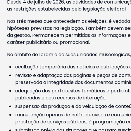
Desde 4 de julho de 2026, as atividades de comunicaçã
as restrições estabelecidas pela legislação eleitoral.
Nos três meses que antecedem as eleições, é vedada a
hipóteses previstas na legislação. Também devem ser
da gestão. Permanecem permitidas as informações est
caráter publicitário ou promocional.
No âmbito do Ibram e de suas unidades museológicas,
ocultação temporária das notícias e publicações a
revisão e adaptação das páginas e peças de comu
preservada a integridade dos documentos administ
adequação dos portais, sites temáticos e perfis ofi
publicados e aos recursos de interação;
suspensão da produção e da veiculação de conteúd
manutenção apenas de notícias, avisos e comunica
prestação de serviços públicos, à programação cul
submissão prévia das situações que possam suscita