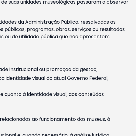
m e de suas unidades museológicas passaram a observar
tidades da Administração Pública, ressalvadas as
públicos, programas, obras, serviços ou resultados
is ou de utilidade pública que não apresentem
ade institucional ou promoção da gestão;
identidade visual do atual Governo Federal,
ive quanto à identidade visual, aos conteúdos
, relacionados ao funcionamento dos museus, à
onal e, quando necessário, à análise jurídica.