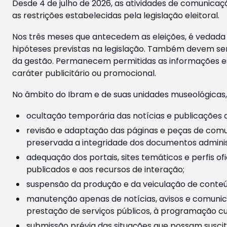
Desde 4 de julho de 2026, as atividades de comunicaçã
as restrições estabelecidas pela legislação eleitoral.
Nos três meses que antecedem as eleições, é vedada a
hipóteses previstas na legislação. Também devem ser
da gestão. Permanecem permitidas as informações est
caráter publicitário ou promocional.
No âmbito do Ibram e de suas unidades museológicas,
ocultação temporária das notícias e publicações a
revisão e adaptação das páginas e peças de comu
preservada a integridade dos documentos administ
adequação dos portais, sites temáticos e perfis ofi
publicados e aos recursos de interação;
suspensão da produção e da veiculação de conteúd
manutenção apenas de notícias, avisos e comunica
prestação de serviços públicos, à programação cul
submissão prévia das situações que possam suscita