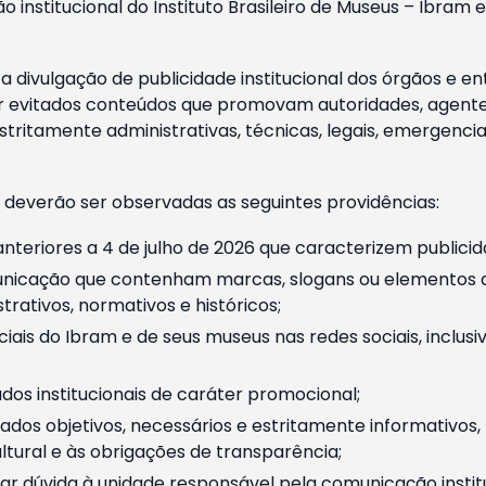
o institucional do Instituto Brasileiro de Museus – Ibra
 divulgação de publicidade institucional dos órgãos e en
 evitados conteúdos que promovam autoridades, agentes 
ritamente administrativas, técnicas, legais, emergencia
 deverão ser observadas as seguintes providências:
nteriores a 4 de julho de 2026 que caracterizem publicid
nicação que contenham marcas, slogans ou elementos da 
rativos, normativos e históricos;
ciais do Ibram e de seus museus nas redes sociais, inclus
os institucionais de caráter promocional;
dos objetivos, necessários e estritamente informativos
tural e às obrigações de transparência;
r dúvida à unidade responsável pela comunicação instituci