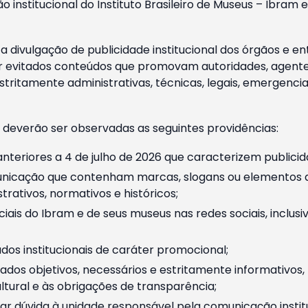
o institucional do Instituto Brasileiro de Museus – Ibra
 divulgação de publicidade institucional dos órgãos e en
 evitados conteúdos que promovam autoridades, agentes 
ritamente administrativas, técnicas, legais, emergencia
 deverão ser observadas as seguintes providências:
nteriores a 4 de julho de 2026 que caracterizem publicid
nicação que contenham marcas, slogans ou elementos da 
rativos, normativos e históricos;
ciais do Ibram e de seus museus nas redes sociais, inclus
os institucionais de caráter promocional;
dos objetivos, necessários e estritamente informativos
tural e às obrigações de transparência;
r dúvida à unidade responsável pela comunicação instituci