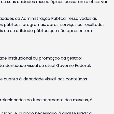
m e de suas unidades museológicas passaram a observar
tidades da Administração Pública, ressalvadas as
públicos, programas, obras, serviços ou resultados
is ou de utilidade pública que não apresentem
ade institucional ou promoção da gestão;
identidade visual do atual Governo Federal,
ive quanto à identidade visual, aos conteúdos
, relacionados ao funcionamento dos museus, à
onal e, quando necessário, à análise jurídica.