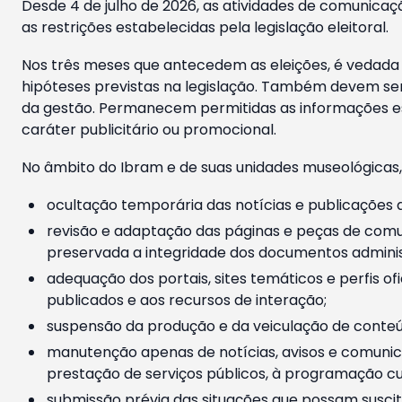
Desde 4 de julho de 2026, as atividades de comunicaçã
as restrições estabelecidas pela legislação eleitoral.
Nos três meses que antecedem as eleições, é vedada a
hipóteses previstas na legislação. Também devem ser
da gestão. Permanecem permitidas as informações est
caráter publicitário ou promocional.
No âmbito do Ibram e de suas unidades museológicas,
ocultação temporária das notícias e publicações a
revisão e adaptação das páginas e peças de comu
preservada a integridade dos documentos administ
adequação dos portais, sites temáticos e perfis ofi
publicados e aos recursos de interação;
suspensão da produção e da veiculação de conteúd
manutenção apenas de notícias, avisos e comunica
prestação de serviços públicos, à programação cul
submissão prévia das situações que possam suscita