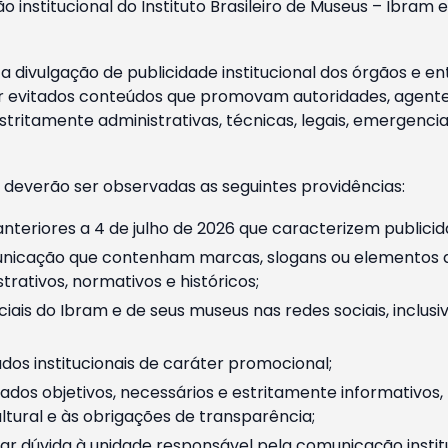
o institucional do Instituto Brasileiro de Museus – Ibra
 divulgação de publicidade institucional dos órgãos e en
 evitados conteúdos que promovam autoridades, agentes 
ritamente administrativas, técnicas, legais, emergencia
 deverão ser observadas as seguintes providências:
nteriores a 4 de julho de 2026 que caracterizem publicid
nicação que contenham marcas, slogans ou elementos da 
rativos, normativos e históricos;
ciais do Ibram e de seus museus nas redes sociais, inclus
os institucionais de caráter promocional;
dos objetivos, necessários e estritamente informativos
tural e às obrigações de transparência;
r dúvida à unidade responsável pela comunicação instituci