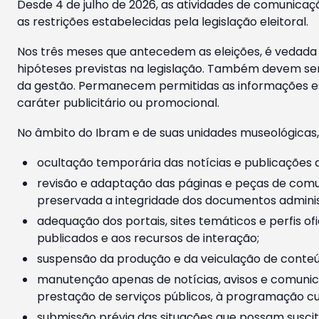
Desde 4 de julho de 2026, as atividades de comunicaçã
as restrições estabelecidas pela legislação eleitoral.
Nos três meses que antecedem as eleições, é vedada a
hipóteses previstas na legislação. Também devem ser
da gestão. Permanecem permitidas as informações est
caráter publicitário ou promocional.
No âmbito do Ibram e de suas unidades museológicas,
ocultação temporária das notícias e publicações a
revisão e adaptação das páginas e peças de comu
preservada a integridade dos documentos administ
adequação dos portais, sites temáticos e perfis ofi
publicados e aos recursos de interação;
suspensão da produção e da veiculação de conteúd
manutenção apenas de notícias, avisos e comunica
prestação de serviços públicos, à programação cul
submissão prévia das situações que possam suscita