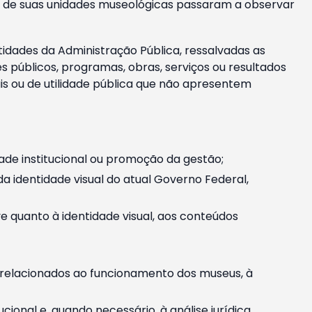
m e de suas unidades museológicas passaram a observar
tidades da Administração Pública, ressalvadas as
públicos, programas, obras, serviços ou resultados
is ou de utilidade pública que não apresentem
ade institucional ou promoção da gestão;
identidade visual do atual Governo Federal,
ive quanto à identidade visual, aos conteúdos
, relacionados ao funcionamento dos museus, à
onal e, quando necessário, à análise jurídica.