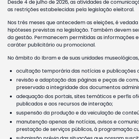
Desde 4 de julho de 2026, as atividades de comunicaçã
as restrições estabelecidas pela legislação eleitoral.
Nos três meses que antecedem as eleições, é vedada a
hipóteses previstas na legislação. Também devem ser
da gestão. Permanecem permitidas as informações est
caráter publicitário ou promocional.
No âmbito do Ibram e de suas unidades museológicas,
ocultação temporária das notícias e publicações a
revisão e adaptação das páginas e peças de comu
preservada a integridade dos documentos administ
adequação dos portais, sites temáticos e perfis ofi
publicados e aos recursos de interação;
suspensão da produção e da veiculação de conteúd
manutenção apenas de notícias, avisos e comunica
prestação de serviços públicos, à programação cul
submissão prévia das situações que possam suscita