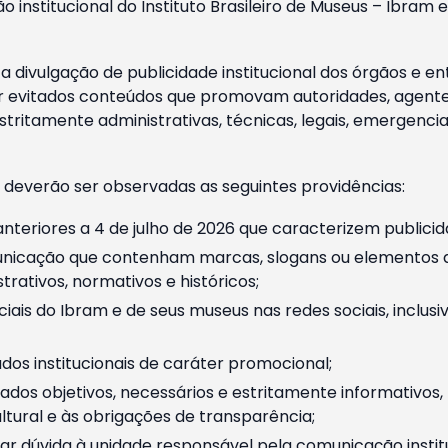
o institucional do Instituto Brasileiro de Museus – Ibra
 divulgação de publicidade institucional dos órgãos e en
 evitados conteúdos que promovam autoridades, agentes 
ritamente administrativas, técnicas, legais, emergencia
 deverão ser observadas as seguintes providências:
nteriores a 4 de julho de 2026 que caracterizem publicid
nicação que contenham marcas, slogans ou elementos da 
rativos, normativos e históricos;
ciais do Ibram e de seus museus nas redes sociais, inclus
os institucionais de caráter promocional;
dos objetivos, necessários e estritamente informativos
tural e às obrigações de transparência;
r dúvida à unidade responsável pela comunicação instituci