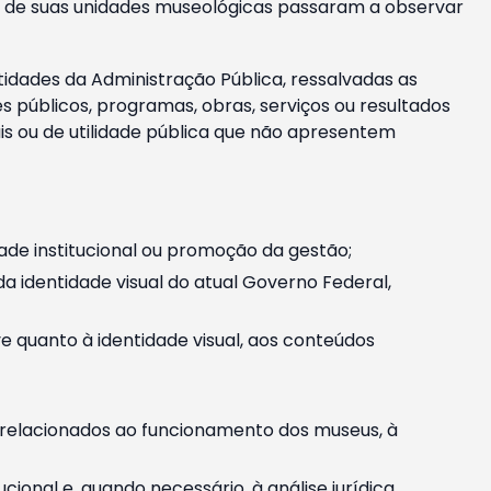
m e de suas unidades museológicas passaram a observar
tidades da Administração Pública, ressalvadas as
públicos, programas, obras, serviços ou resultados
is ou de utilidade pública que não apresentem
ade institucional ou promoção da gestão;
identidade visual do atual Governo Federal,
ive quanto à identidade visual, aos conteúdos
, relacionados ao funcionamento dos museus, à
onal e, quando necessário, à análise jurídica.