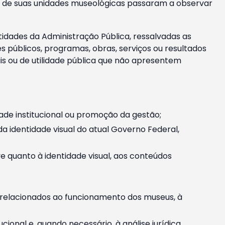
m e de suas unidades museológicas passaram a observar
tidades da Administração Pública, ressalvadas as
públicos, programas, obras, serviços ou resultados
is ou de utilidade pública que não apresentem
ade institucional ou promoção da gestão;
identidade visual do atual Governo Federal,
ive quanto à identidade visual, aos conteúdos
, relacionados ao funcionamento dos museus, à
onal e, quando necessário, à análise jurídica.