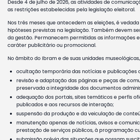
Desde 4 de julho de 2026, as atividades de comunicaçã
as restrições estabelecidas pela legislação eleitoral.
Nos três meses que antecedem as eleições, é vedada a
hipóteses previstas na legislação. Também devem ser
da gestão. Permanecem permitidas as informações est
caráter publicitário ou promocional.
No âmbito do Ibram e de suas unidades museológicas,
ocultação temporária das notícias e publicações a
revisão e adaptação das páginas e peças de comu
preservada a integridade dos documentos administ
adequação dos portais, sites temáticos e perfis ofi
publicados e aos recursos de interação;
suspensão da produção e da veiculação de conteúd
manutenção apenas de notícias, avisos e comunica
prestação de serviços públicos, à programação cul
submissão prévia das situações que possam suscita