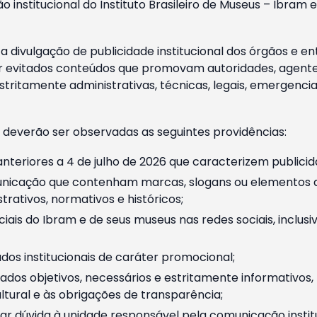
o institucional do Instituto Brasileiro de Museus – Ibra
 divulgação de publicidade institucional dos órgãos e en
 evitados conteúdos que promovam autoridades, agentes 
ritamente administrativas, técnicas, legais, emergencia
 deverão ser observadas as seguintes providências:
nteriores a 4 de julho de 2026 que caracterizem publicid
nicação que contenham marcas, slogans ou elementos da 
rativos, normativos e históricos;
ciais do Ibram e de seus museus nas redes sociais, inclus
os institucionais de caráter promocional;
dos objetivos, necessários e estritamente informativos
tural e às obrigações de transparência;
r dúvida à unidade responsável pela comunicação instituci