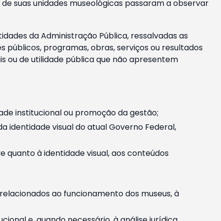
m e de suas unidades museológicas passaram a observar
tidades da Administração Pública, ressalvadas as
públicos, programas, obras, serviços ou resultados
is ou de utilidade pública que não apresentem
ade institucional ou promoção da gestão;
identidade visual do atual Governo Federal,
ive quanto à identidade visual, aos conteúdos
, relacionados ao funcionamento dos museus, à
onal e, quando necessário, à análise jurídica.