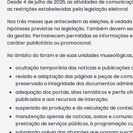
Desde 4 de julho de 2026, as atividades de comunicaçã
as restrições estabelecidas pela legislação eleitoral.
Nos três meses que antecedem as eleições, é vedada a
hipóteses previstas na legislação. Também devem ser
da gestão. Permanecem permitidas as informações est
caráter publicitário ou promocional.
No âmbito do Ibram e de suas unidades museológicas,
ocultação temporária das notícias e publicações a
revisão e adaptação das páginas e peças de comu
preservada a integridade dos documentos administ
adequação dos portais, sites temáticos e perfis ofi
publicados e aos recursos de interação;
suspensão da produção e da veiculação de conteúd
manutenção apenas de notícias, avisos e comunica
prestação de serviços públicos, à programação cul
submissão prévia das situações que possam suscita