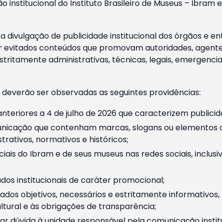
o institucional do Instituto Brasileiro de Museus – Ibra
 divulgação de publicidade institucional dos órgãos e en
 evitados conteúdos que promovam autoridades, agentes 
ritamente administrativas, técnicas, legais, emergencia
 deverão ser observadas as seguintes providências:
nteriores a 4 de julho de 2026 que caracterizem publicid
nicação que contenham marcas, slogans ou elementos da 
rativos, normativos e históricos;
ciais do Ibram e de seus museus nas redes sociais, inclus
os institucionais de caráter promocional;
dos objetivos, necessários e estritamente informativos
tural e às obrigações de transparência;
r dúvida à unidade responsável pela comunicação instituci