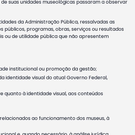
m e de suas unidades museológicas passaram a observar
tidades da Administração Pública, ressalvadas as
públicos, programas, obras, serviços ou resultados
is ou de utilidade pública que não apresentem
ade institucional ou promoção da gestão;
identidade visual do atual Governo Federal,
ive quanto à identidade visual, aos conteúdos
, relacionados ao funcionamento dos museus, à
onal e, quando necessário, à análise jurídica.