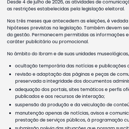
Desde 4 de julho de 2026, as atividades de comunicaçã
as restrições estabelecidas pela legislação eleitoral.
Nos três meses que antecedem as eleições, é vedada a
hipóteses previstas na legislação. Também devem ser
da gestão. Permanecem permitidas as informações est
caráter publicitário ou promocional.
No âmbito do Ibram e de suas unidades museológicas,
ocultação temporária das notícias e publicações a
revisão e adaptação das páginas e peças de comu
preservada a integridade dos documentos administ
adequação dos portais, sites temáticos e perfis ofi
publicados e aos recursos de interação;
suspensão da produção e da veiculação de conteúd
manutenção apenas de notícias, avisos e comunica
prestação de serviços públicos, à programação cul
submissão prévia das situações que possam suscita