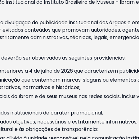
o institucional do Instituto Brasileiro de Museus – Ibra
 divulgação de publicidade institucional dos órgãos e en
 evitados conteúdos que promovam autoridades, agentes 
ritamente administrativas, técnicas, legais, emergencia
 deverão ser observadas as seguintes providências:
nteriores a 4 de julho de 2026 que caracterizem publicid
nicação que contenham marcas, slogans ou elementos da 
rativos, normativos e históricos;
ciais do Ibram e de seus museus nas redes sociais, inclus
os institucionais de caráter promocional;
dos objetivos, necessários e estritamente informativos
tural e às obrigações de transparência;
r dúvida à unidade responsável pela comunicação instituci