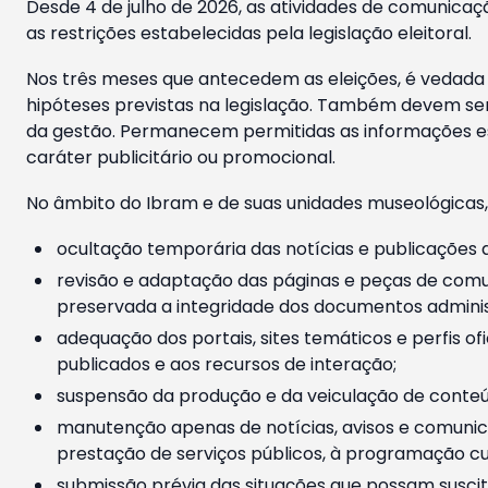
Desde 4 de julho de 2026, as atividades de comunicaçã
as restrições estabelecidas pela legislação eleitoral.
Nos três meses que antecedem as eleições, é vedada a
hipóteses previstas na legislação. Também devem ser
da gestão. Permanecem permitidas as informações est
caráter publicitário ou promocional.
No âmbito do Ibram e de suas unidades museológicas,
ocultação temporária das notícias e publicações a
revisão e adaptação das páginas e peças de comu
preservada a integridade dos documentos administ
adequação dos portais, sites temáticos e perfis ofi
publicados e aos recursos de interação;
suspensão da produção e da veiculação de conteúd
manutenção apenas de notícias, avisos e comunica
prestação de serviços públicos, à programação cul
submissão prévia das situações que possam suscita