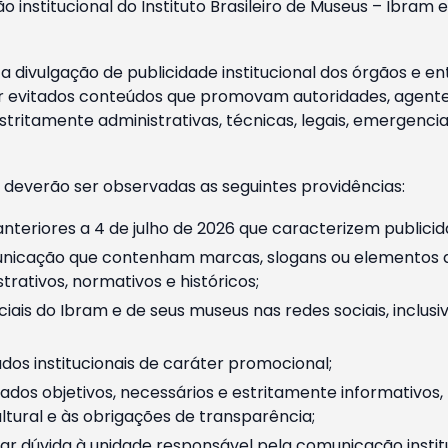
o institucional do Instituto Brasileiro de Museus – Ibra
 divulgação de publicidade institucional dos órgãos e en
 evitados conteúdos que promovam autoridades, agentes 
ritamente administrativas, técnicas, legais, emergencia
 deverão ser observadas as seguintes providências:
nteriores a 4 de julho de 2026 que caracterizem publicid
nicação que contenham marcas, slogans ou elementos da 
rativos, normativos e históricos;
ciais do Ibram e de seus museus nas redes sociais, inclus
os institucionais de caráter promocional;
dos objetivos, necessários e estritamente informativos
tural e às obrigações de transparência;
r dúvida à unidade responsável pela comunicação instituci