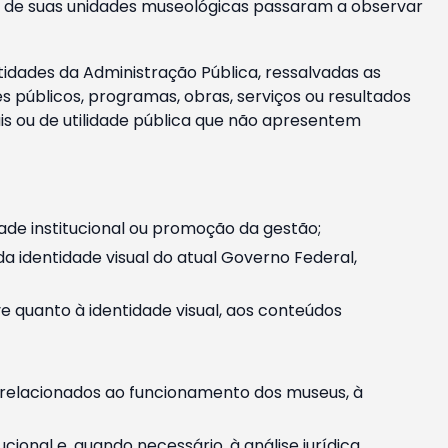
m e de suas unidades museológicas passaram a observar
tidades da Administração Pública, ressalvadas as
públicos, programas, obras, serviços ou resultados
is ou de utilidade pública que não apresentem
ade institucional ou promoção da gestão;
identidade visual do atual Governo Federal,
ive quanto à identidade visual, aos conteúdos
, relacionados ao funcionamento dos museus, à
onal e, quando necessário, à análise jurídica.