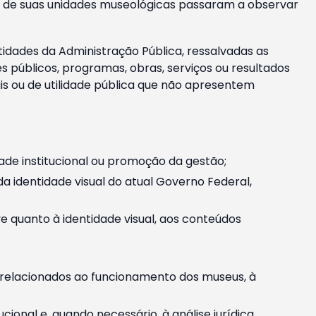
m e de suas unidades museológicas passaram a observar
tidades da Administração Pública, ressalvadas as
públicos, programas, obras, serviços ou resultados
is ou de utilidade pública que não apresentem
ade institucional ou promoção da gestão;
identidade visual do atual Governo Federal,
ive quanto à identidade visual, aos conteúdos
, relacionados ao funcionamento dos museus, à
onal e, quando necessário, à análise jurídica.