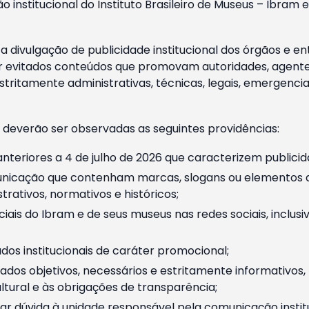
o institucional do Instituto Brasileiro de Museus – Ibra
 divulgação de publicidade institucional dos órgãos e en
 evitados conteúdos que promovam autoridades, agentes 
ritamente administrativas, técnicas, legais, emergencia
 deverão ser observadas as seguintes providências:
nteriores a 4 de julho de 2026 que caracterizem publicid
nicação que contenham marcas, slogans ou elementos da 
rativos, normativos e históricos;
ciais do Ibram e de seus museus nas redes sociais, inclus
os institucionais de caráter promocional;
dos objetivos, necessários e estritamente informativos
tural e às obrigações de transparência;
r dúvida à unidade responsável pela comunicação instituci