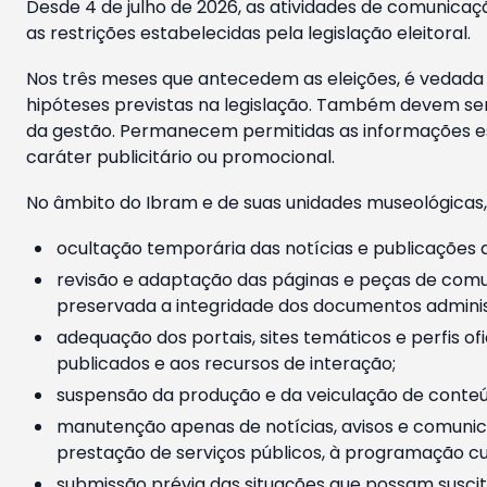
Desde 4 de julho de 2026, as atividades de comunicaçã
as restrições estabelecidas pela legislação eleitoral.
Nos três meses que antecedem as eleições, é vedada a
hipóteses previstas na legislação. Também devem ser
da gestão. Permanecem permitidas as informações est
caráter publicitário ou promocional.
No âmbito do Ibram e de suas unidades museológicas,
ocultação temporária das notícias e publicações a
revisão e adaptação das páginas e peças de comu
preservada a integridade dos documentos administ
adequação dos portais, sites temáticos e perfis ofi
publicados e aos recursos de interação;
suspensão da produção e da veiculação de conteúd
manutenção apenas de notícias, avisos e comunica
prestação de serviços públicos, à programação cul
submissão prévia das situações que possam suscita