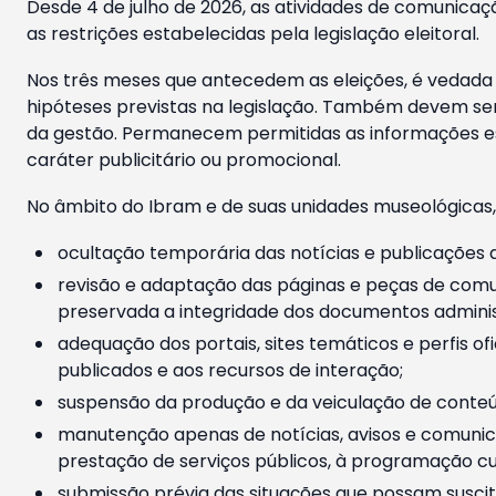
Desde 4 de julho de 2026, as atividades de comunicaçã
as restrições estabelecidas pela legislação eleitoral.
Nos três meses que antecedem as eleições, é vedada a
hipóteses previstas na legislação. Também devem ser
da gestão. Permanecem permitidas as informações est
caráter publicitário ou promocional.
No âmbito do Ibram e de suas unidades museológicas,
ocultação temporária das notícias e publicações a
revisão e adaptação das páginas e peças de comu
preservada a integridade dos documentos administ
adequação dos portais, sites temáticos e perfis ofi
publicados e aos recursos de interação;
suspensão da produção e da veiculação de conteúd
manutenção apenas de notícias, avisos e comunica
prestação de serviços públicos, à programação cul
submissão prévia das situações que possam suscita