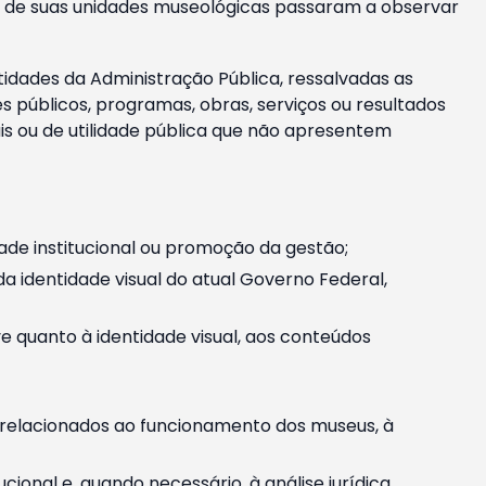
m e de suas unidades museológicas passaram a observar
tidades da Administração Pública, ressalvadas as
públicos, programas, obras, serviços ou resultados
is ou de utilidade pública que não apresentem
ade institucional ou promoção da gestão;
identidade visual do atual Governo Federal,
ive quanto à identidade visual, aos conteúdos
, relacionados ao funcionamento dos museus, à
onal e, quando necessário, à análise jurídica.