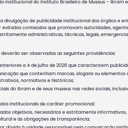
o institucional do Instituto Brasileiro de Museus – Ibra
 divulgação de publicidade institucional dos órgãos e en
 evitados conteúdos que promovam autoridades, agentes 
ritamente administrativas, técnicas, legais, emergencia
 deverão ser observadas as seguintes providências:
nteriores a 4 de julho de 2026 que caracterizem publicid
nicação que contenham marcas, slogans ou elementos da 
rativos, normativos e históricos;
ciais do Ibram e de seus museus nas redes sociais, inclus
os institucionais de caráter promocional;
dos objetivos, necessários e estritamente informativos
tural e às obrigações de transparência;
r dúvida à unidade responsável pela comunicação instituci