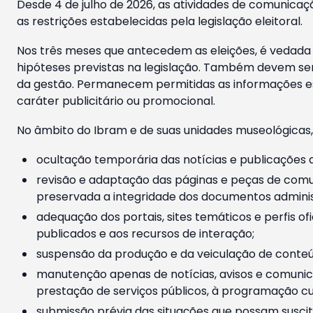
Desde 4 de julho de 2026, as atividades de comunicaçã
as restrições estabelecidas pela legislação eleitoral.
Nos três meses que antecedem as eleições, é vedada a
hipóteses previstas na legislação. Também devem ser
da gestão. Permanecem permitidas as informações est
caráter publicitário ou promocional.
No âmbito do Ibram e de suas unidades museológicas,
ocultação temporária das notícias e publicações a
revisão e adaptação das páginas e peças de comu
preservada a integridade dos documentos administ
adequação dos portais, sites temáticos e perfis ofi
publicados e aos recursos de interação;
suspensão da produção e da veiculação de conteúd
manutenção apenas de notícias, avisos e comunica
prestação de serviços públicos, à programação cul
submissão prévia das situações que possam suscita