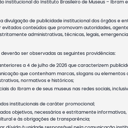
o institucional do Instituto Brasileiro de Museus – Ibra
 divulgação de publicidade institucional dos órgãos e en
 evitados conteúdos que promovam autoridades, agentes 
ritamente administrativas, técnicas, legais, emergencia
 deverão ser observadas as seguintes providências:
nteriores a 4 de julho de 2026 que caracterizem publicid
nicação que contenham marcas, slogans ou elementos da 
rativos, normativos e históricos;
ciais do Ibram e de seus museus nas redes sociais, inclus
os institucionais de caráter promocional;
dos objetivos, necessários e estritamente informativos
tural e às obrigações de transparência;
r dúvida à unidade responsável pela comunicação instituci