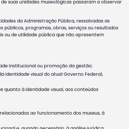
m e de suas unidades museológicas passaram a observar
tidades da Administração Pública, ressalvadas as
públicos, programas, obras, serviços ou resultados
is ou de utilidade pública que não apresentem
ade institucional ou promoção da gestão;
identidade visual do atual Governo Federal,
ive quanto à identidade visual, aos conteúdos
, relacionados ao funcionamento dos museus, à
onal e, quando necessário, à análise jurídica.