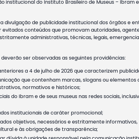
o institucional do Instituto Brasileiro de Museus – Ibra
 divulgação de publicidade institucional dos órgãos e en
 evitados conteúdos que promovam autoridades, agentes 
ritamente administrativas, técnicas, legais, emergencia
 deverão ser observadas as seguintes providências:
nteriores a 4 de julho de 2026 que caracterizem publicid
nicação que contenham marcas, slogans ou elementos da 
rativos, normativos e históricos;
ciais do Ibram e de seus museus nas redes sociais, inclus
os institucionais de caráter promocional;
dos objetivos, necessários e estritamente informativos
tural e às obrigações de transparência;
r dúvida à unidade responsável pela comunicação instituci