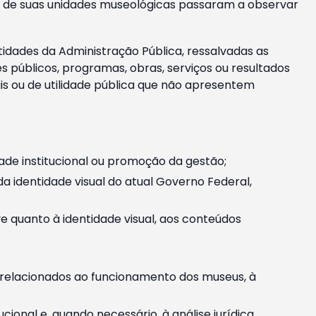
m e de suas unidades museológicas passaram a observar
tidades da Administração Pública, ressalvadas as
públicos, programas, obras, serviços ou resultados
is ou de utilidade pública que não apresentem
ade institucional ou promoção da gestão;
identidade visual do atual Governo Federal,
ive quanto à identidade visual, aos conteúdos
, relacionados ao funcionamento dos museus, à
onal e, quando necessário, à análise jurídica.