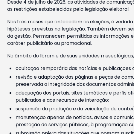
Desde 4 de julho de 2026, as atividades de comunicaçã
as restrições estabelecidas pela legislação eleitoral.
Nos três meses que antecedem as eleições, é vedada a
hipóteses previstas na legislação. Também devem ser
da gestão. Permanecem permitidas as informações est
caráter publicitário ou promocional.
No âmbito do Ibram e de suas unidades museológicas,
ocultação temporária das notícias e publicações a
revisão e adaptação das páginas e peças de comu
preservada a integridade dos documentos administ
adequação dos portais, sites temáticos e perfis ofi
publicados e aos recursos de interação;
suspensão da produção e da veiculação de conteúd
manutenção apenas de notícias, avisos e comunica
prestação de serviços públicos, à programação cul
submissão prévia das situações que possam suscita