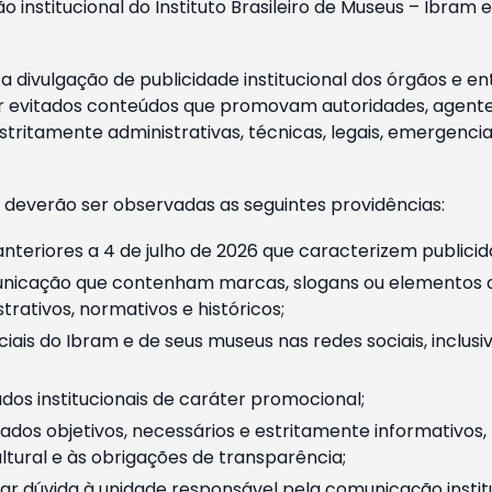
o institucional do Instituto Brasileiro de Museus – Ibra
 divulgação de publicidade institucional dos órgãos e en
 evitados conteúdos que promovam autoridades, agentes 
ritamente administrativas, técnicas, legais, emergencia
 deverão ser observadas as seguintes providências:
nteriores a 4 de julho de 2026 que caracterizem publicid
nicação que contenham marcas, slogans ou elementos da 
rativos, normativos e históricos;
ciais do Ibram e de seus museus nas redes sociais, inclus
os institucionais de caráter promocional;
dos objetivos, necessários e estritamente informativos
tural e às obrigações de transparência;
r dúvida à unidade responsável pela comunicação instituci