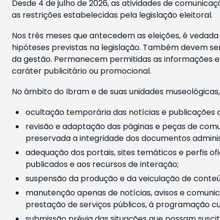
Desde 4 de julho de 2026, as atividades de comunicaçã
as restrições estabelecidas pela legislação eleitoral.
Nos três meses que antecedem as eleições, é vedada a
hipóteses previstas na legislação. Também devem ser
da gestão. Permanecem permitidas as informações est
caráter publicitário ou promocional.
No âmbito do Ibram e de suas unidades museológicas,
ocultação temporária das notícias e publicações a
revisão e adaptação das páginas e peças de comu
preservada a integridade dos documentos administ
adequação dos portais, sites temáticos e perfis ofi
publicados e aos recursos de interação;
suspensão da produção e da veiculação de conteúd
manutenção apenas de notícias, avisos e comunica
prestação de serviços públicos, à programação cul
submissão prévia das situações que possam suscita