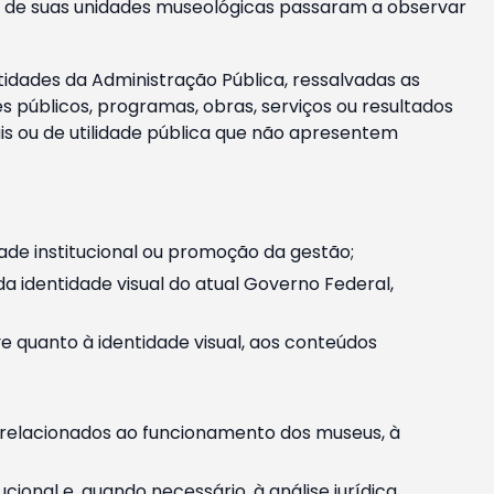
m e de suas unidades museológicas passaram a observar
tidades da Administração Pública, ressalvadas as
públicos, programas, obras, serviços ou resultados
is ou de utilidade pública que não apresentem
ade institucional ou promoção da gestão;
identidade visual do atual Governo Federal,
ive quanto à identidade visual, aos conteúdos
, relacionados ao funcionamento dos museus, à
onal e, quando necessário, à análise jurídica.