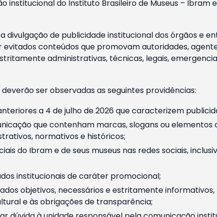
o institucional do Instituto Brasileiro de Museus – Ibra
 divulgação de publicidade institucional dos órgãos e en
 evitados conteúdos que promovam autoridades, agentes 
ritamente administrativas, técnicas, legais, emergencia
 deverão ser observadas as seguintes providências:
nteriores a 4 de julho de 2026 que caracterizem publicid
nicação que contenham marcas, slogans ou elementos da 
rativos, normativos e históricos;
ciais do Ibram e de seus museus nas redes sociais, inclus
os institucionais de caráter promocional;
dos objetivos, necessários e estritamente informativos
tural e às obrigações de transparência;
r dúvida à unidade responsável pela comunicação instituci