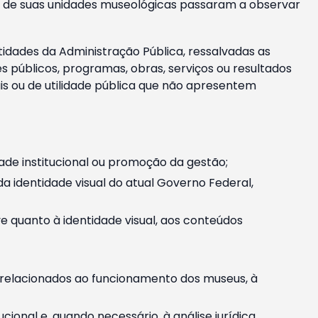
m e de suas unidades museológicas passaram a observar
tidades da Administração Pública, ressalvadas as
públicos, programas, obras, serviços ou resultados
is ou de utilidade pública que não apresentem
ade institucional ou promoção da gestão;
identidade visual do atual Governo Federal,
ive quanto à identidade visual, aos conteúdos
, relacionados ao funcionamento dos museus, à
onal e, quando necessário, à análise jurídica.