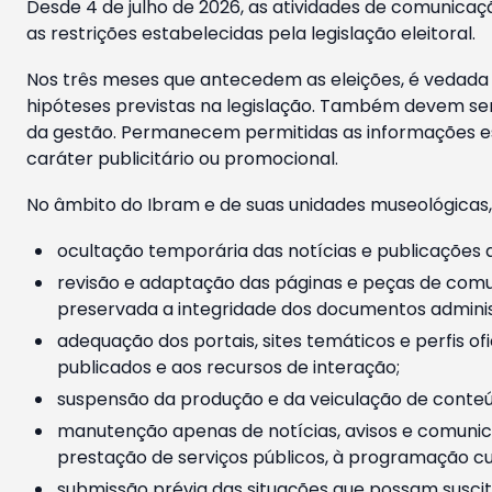
Desde 4 de julho de 2026, as atividades de comunicaçã
as restrições estabelecidas pela legislação eleitoral.
Nos três meses que antecedem as eleições, é vedada a
hipóteses previstas na legislação. Também devem ser
da gestão. Permanecem permitidas as informações est
caráter publicitário ou promocional.
No âmbito do Ibram e de suas unidades museológicas,
ocultação temporária das notícias e publicações a
revisão e adaptação das páginas e peças de comu
preservada a integridade dos documentos administ
adequação dos portais, sites temáticos e perfis ofi
publicados e aos recursos de interação;
suspensão da produção e da veiculação de conteúd
manutenção apenas de notícias, avisos e comunica
prestação de serviços públicos, à programação cul
submissão prévia das situações que possam suscita