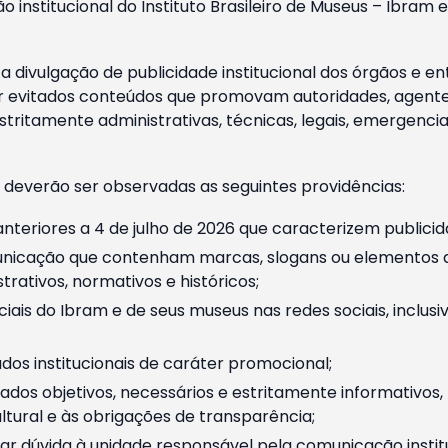
o institucional do Instituto Brasileiro de Museus – Ibra
 divulgação de publicidade institucional dos órgãos e en
 evitados conteúdos que promovam autoridades, agentes 
ritamente administrativas, técnicas, legais, emergencia
 deverão ser observadas as seguintes providências:
nteriores a 4 de julho de 2026 que caracterizem publicid
nicação que contenham marcas, slogans ou elementos da 
rativos, normativos e históricos;
ciais do Ibram e de seus museus nas redes sociais, inclus
os institucionais de caráter promocional;
dos objetivos, necessários e estritamente informativos
tural e às obrigações de transparência;
r dúvida à unidade responsável pela comunicação instituci