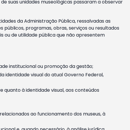
m e de suas unidades museológicas passaram a observar
tidades da Administração Pública, ressalvadas as
públicos, programas, obras, serviços ou resultados
is ou de utilidade pública que não apresentem
ade institucional ou promoção da gestão;
identidade visual do atual Governo Federal,
ive quanto à identidade visual, aos conteúdos
, relacionados ao funcionamento dos museus, à
onal e, quando necessário, à análise jurídica.