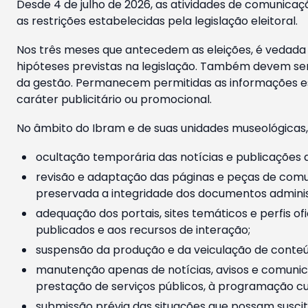
Desde 4 de julho de 2026, as atividades de comunicaçã
as restrições estabelecidas pela legislação eleitoral.
Nos três meses que antecedem as eleições, é vedada a
hipóteses previstas na legislação. Também devem ser
da gestão. Permanecem permitidas as informações est
caráter publicitário ou promocional.
No âmbito do Ibram e de suas unidades museológicas,
ocultação temporária das notícias e publicações a
revisão e adaptação das páginas e peças de comu
preservada a integridade dos documentos administ
adequação dos portais, sites temáticos e perfis ofi
publicados e aos recursos de interação;
suspensão da produção e da veiculação de conteúd
manutenção apenas de notícias, avisos e comunica
prestação de serviços públicos, à programação cul
submissão prévia das situações que possam suscita