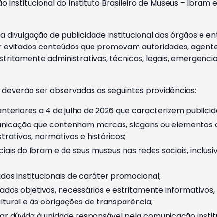
o institucional do Instituto Brasileiro de Museus – Ibra
 divulgação de publicidade institucional dos órgãos e en
 evitados conteúdos que promovam autoridades, agentes 
ritamente administrativas, técnicas, legais, emergencia
 deverão ser observadas as seguintes providências:
nteriores a 4 de julho de 2026 que caracterizem publicid
nicação que contenham marcas, slogans ou elementos da 
rativos, normativos e históricos;
ciais do Ibram e de seus museus nas redes sociais, inclus
os institucionais de caráter promocional;
dos objetivos, necessários e estritamente informativos
tural e às obrigações de transparência;
r dúvida à unidade responsável pela comunicação instituci