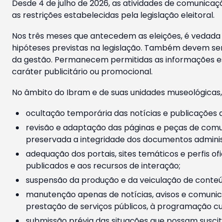
Desde 4 de julho de 2026, as atividades de comunicaçã
as restrições estabelecidas pela legislação eleitoral.
Nos três meses que antecedem as eleições, é vedada a
hipóteses previstas na legislação. Também devem ser
da gestão. Permanecem permitidas as informações est
caráter publicitário ou promocional.
No âmbito do Ibram e de suas unidades museológicas,
ocultação temporária das notícias e publicações a
revisão e adaptação das páginas e peças de comu
preservada a integridade dos documentos administ
adequação dos portais, sites temáticos e perfis ofi
publicados e aos recursos de interação;
suspensão da produção e da veiculação de conteúd
manutenção apenas de notícias, avisos e comunica
prestação de serviços públicos, à programação cul
submissão prévia das situações que possam suscita