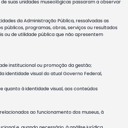
m e de suas unidades museológicas passaram a observar
tidades da Administração Pública, ressalvadas as
públicos, programas, obras, serviços ou resultados
is ou de utilidade pública que não apresentem
ade institucional ou promoção da gestão;
identidade visual do atual Governo Federal,
ive quanto à identidade visual, aos conteúdos
, relacionados ao funcionamento dos museus, à
onal e, quando necessário, à análise jurídica.