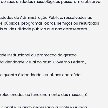
m e de suas unidades museológicas passaram a observar
tidades da Administração Pública, ressalvadas as
públicos, programas, obras, serviços ou resultados
is ou de utilidade pública que não apresentem
ade institucional ou promoção da gestão;
identidade visual do atual Governo Federal,
ive quanto à identidade visual, aos conteúdos
, relacionados ao funcionamento dos museus, à
onal e, quando necessário, à análise jurídica.