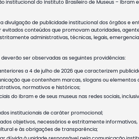
o institucional do Instituto Brasileiro de Museus – Ibra
 divulgação de publicidade institucional dos órgãos e en
 evitados conteúdos que promovam autoridades, agentes 
ritamente administrativas, técnicas, legais, emergencia
 deverão ser observadas as seguintes providências:
nteriores a 4 de julho de 2026 que caracterizem publicid
nicação que contenham marcas, slogans ou elementos da 
rativos, normativos e históricos;
ciais do Ibram e de seus museus nas redes sociais, inclus
os institucionais de caráter promocional;
dos objetivos, necessários e estritamente informativos
tural e às obrigações de transparência;
r dúvida à unidade responsável pela comunicação instituci