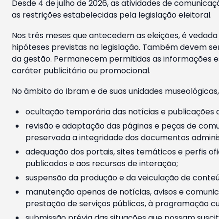
Desde 4 de julho de 2026, as atividades de comunicaçã
as restrições estabelecidas pela legislação eleitoral.
Nos três meses que antecedem as eleições, é vedada a
hipóteses previstas na legislação. Também devem ser
da gestão. Permanecem permitidas as informações est
caráter publicitário ou promocional.
No âmbito do Ibram e de suas unidades museológicas,
ocultação temporária das notícias e publicações a
revisão e adaptação das páginas e peças de comu
preservada a integridade dos documentos administ
adequação dos portais, sites temáticos e perfis ofi
publicados e aos recursos de interação;
suspensão da produção e da veiculação de conteúd
manutenção apenas de notícias, avisos e comunica
prestação de serviços públicos, à programação cul
submissão prévia das situações que possam suscita