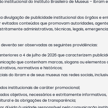
o institucional do Instituto Brasileiro de Museus – Ibra
 divulgação de publicidade institucional dos órgãos e en
 evitados conteúdos que promovam autoridades, agentes 
ritamente administrativas, técnicas, legais, emergencia
 deverão ser observadas as seguintes providências:
nteriores a 4 de julho de 2026 que caracterizem publicid
nicação que contenham marcas, slogans ou elementos da 
rativos, normativos e históricos;
ciais do Ibram e de seus museus nas redes sociais, inclus
os institucionais de caráter promocional;
dos objetivos, necessários e estritamente informativos
tural e às obrigações de transparência;
r dúvida à unidade responsável pela comunicação instituci