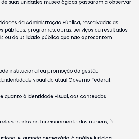
m e de suas unidades museológicas passaram a observar
tidades da Administração Pública, ressalvadas as
públicos, programas, obras, serviços ou resultados
is ou de utilidade pública que não apresentem
ade institucional ou promoção da gestão;
identidade visual do atual Governo Federal,
ive quanto à identidade visual, aos conteúdos
, relacionados ao funcionamento dos museus, à
onal e, quando necessário, à análise jurídica.