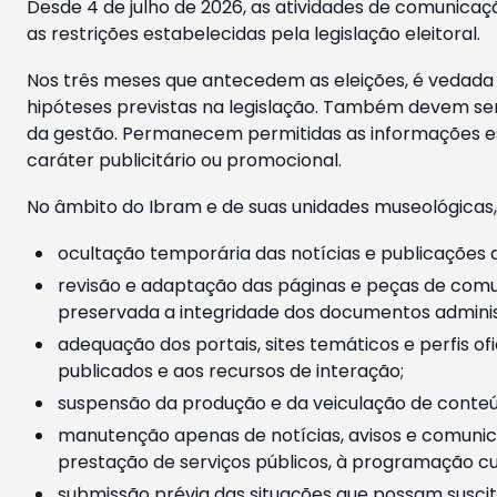
Desde 4 de julho de 2026, as atividades de comunicaçã
as restrições estabelecidas pela legislação eleitoral.
Nos três meses que antecedem as eleições, é vedada a
hipóteses previstas na legislação. Também devem ser
da gestão. Permanecem permitidas as informações est
caráter publicitário ou promocional.
No âmbito do Ibram e de suas unidades museológicas,
ocultação temporária das notícias e publicações a
revisão e adaptação das páginas e peças de comu
preservada a integridade dos documentos administ
adequação dos portais, sites temáticos e perfis ofi
publicados e aos recursos de interação;
suspensão da produção e da veiculação de conteúd
manutenção apenas de notícias, avisos e comunica
prestação de serviços públicos, à programação cul
submissão prévia das situações que possam suscita