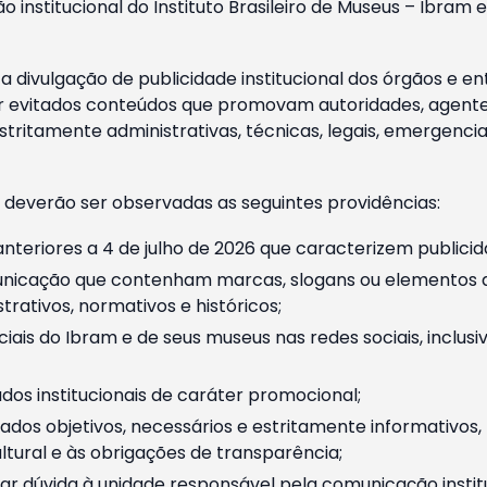
o institucional do Instituto Brasileiro de Museus – Ibra
 divulgação de publicidade institucional dos órgãos e en
 evitados conteúdos que promovam autoridades, agentes 
ritamente administrativas, técnicas, legais, emergencia
 deverão ser observadas as seguintes providências:
nteriores a 4 de julho de 2026 que caracterizem publicid
nicação que contenham marcas, slogans ou elementos da 
rativos, normativos e históricos;
ciais do Ibram e de seus museus nas redes sociais, inclus
os institucionais de caráter promocional;
dos objetivos, necessários e estritamente informativos
tural e às obrigações de transparência;
r dúvida à unidade responsável pela comunicação instituci