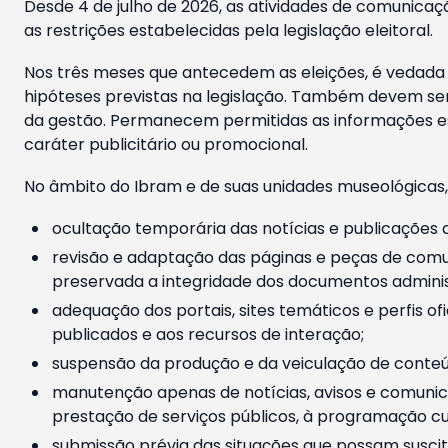
Desde 4 de julho de 2026, as atividades de comunicaçã
as restrições estabelecidas pela legislação eleitoral.
Nos três meses que antecedem as eleições, é vedada a
hipóteses previstas na legislação. Também devem ser
da gestão. Permanecem permitidas as informações est
caráter publicitário ou promocional.
No âmbito do Ibram e de suas unidades museológicas,
ocultação temporária das notícias e publicações a
revisão e adaptação das páginas e peças de comu
preservada a integridade dos documentos administ
adequação dos portais, sites temáticos e perfis ofi
publicados e aos recursos de interação;
suspensão da produção e da veiculação de conteúd
manutenção apenas de notícias, avisos e comunica
prestação de serviços públicos, à programação cul
submissão prévia das situações que possam suscita