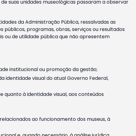
m e de suas unidades museológicas passaram a observar
tidades da Administração Pública, ressalvadas as
públicos, programas, obras, serviços ou resultados
is ou de utilidade pública que não apresentem
ade institucional ou promoção da gestão;
identidade visual do atual Governo Federal,
ive quanto à identidade visual, aos conteúdos
, relacionados ao funcionamento dos museus, à
onal e, quando necessário, à análise jurídica.