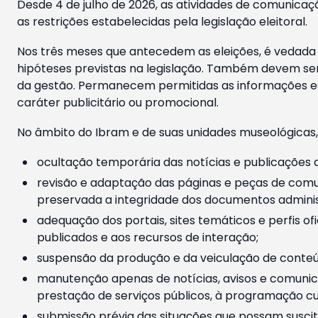
Desde 4 de julho de 2026, as atividades de comunicaçã
as restrições estabelecidas pela legislação eleitoral.
Nos três meses que antecedem as eleições, é vedada a
hipóteses previstas na legislação. Também devem ser
da gestão. Permanecem permitidas as informações est
caráter publicitário ou promocional.
No âmbito do Ibram e de suas unidades museológicas,
ocultação temporária das notícias e publicações a
revisão e adaptação das páginas e peças de comu
preservada a integridade dos documentos administ
adequação dos portais, sites temáticos e perfis ofi
publicados e aos recursos de interação;
suspensão da produção e da veiculação de conteúd
manutenção apenas de notícias, avisos e comunica
prestação de serviços públicos, à programação cul
submissão prévia das situações que possam suscita