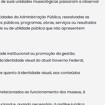
m e de suas unidades museológicas passaram a observar
tidades da Administração Pública, ressalvadas as
públicos, programas, obras, serviços ou resultados
is ou de utilidade pública que não apresentem
ade institucional ou promoção da gestão;
identidade visual do atual Governo Federal,
ive quanto à identidade visual, aos conteúdos
, relacionados ao funcionamento dos museus, à
onal e, quando necessário, à análise jurídica.