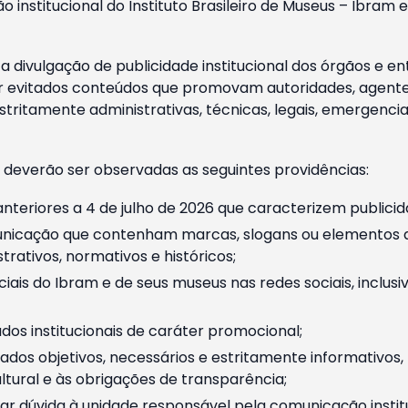
o institucional do Instituto Brasileiro de Museus – Ibra
 divulgação de publicidade institucional dos órgãos e en
 evitados conteúdos que promovam autoridades, agentes 
ritamente administrativas, técnicas, legais, emergencia
 deverão ser observadas as seguintes providências:
nteriores a 4 de julho de 2026 que caracterizem publicid
nicação que contenham marcas, slogans ou elementos da 
rativos, normativos e históricos;
ciais do Ibram e de seus museus nas redes sociais, inclus
os institucionais de caráter promocional;
dos objetivos, necessários e estritamente informativos
tural e às obrigações de transparência;
r dúvida à unidade responsável pela comunicação instituci