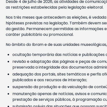
Desde 4 de julho de 2026, as atividades de comunicaçã
as restrições estabelecidas pela legislação eleitoral.
Nos três meses que antecedem as eleições, é vedada a
hipóteses previstas na legislação. Também devem ser
da gestão. Permanecem permitidas as informações est
caráter publicitário ou promocional.
No âmbito do Ibram e de suas unidades museológicas,
ocultação temporária das notícias e publicações a
revisão e adaptação das páginas e peças de comu
preservada a integridade dos documentos administ
adequação dos portais, sites temáticos e perfis ofi
publicados e aos recursos de interação;
suspensão da produção e da veiculação de conteúd
manutenção apenas de notícias, avisos e comunica
prestação de serviços públicos, à programação cul
submissão prévia das situações que possam suscita