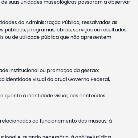
m e de suas unidades museológicas passaram a observar
tidades da Administração Pública, ressalvadas as
públicos, programas, obras, serviços ou resultados
is ou de utilidade pública que não apresentem
ade institucional ou promoção da gestão;
identidade visual do atual Governo Federal,
ive quanto à identidade visual, aos conteúdos
, relacionados ao funcionamento dos museus, à
onal e, quando necessário, à análise jurídica.