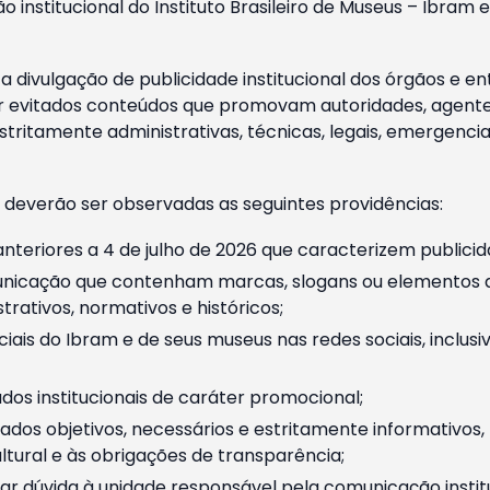
o institucional do Instituto Brasileiro de Museus – Ibra
 divulgação de publicidade institucional dos órgãos e en
 evitados conteúdos que promovam autoridades, agentes 
ritamente administrativas, técnicas, legais, emergencia
 deverão ser observadas as seguintes providências:
nteriores a 4 de julho de 2026 que caracterizem publicid
nicação que contenham marcas, slogans ou elementos da 
rativos, normativos e históricos;
ciais do Ibram e de seus museus nas redes sociais, inclus
os institucionais de caráter promocional;
dos objetivos, necessários e estritamente informativos
tural e às obrigações de transparência;
r dúvida à unidade responsável pela comunicação instituci