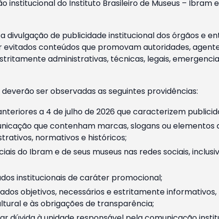
o institucional do Instituto Brasileiro de Museus – Ibra
 divulgação de publicidade institucional dos órgãos e en
 evitados conteúdos que promovam autoridades, agentes 
ritamente administrativas, técnicas, legais, emergencia
 deverão ser observadas as seguintes providências:
nteriores a 4 de julho de 2026 que caracterizem publicid
nicação que contenham marcas, slogans ou elementos da 
rativos, normativos e históricos;
ciais do Ibram e de seus museus nas redes sociais, inclus
os institucionais de caráter promocional;
dos objetivos, necessários e estritamente informativos
tural e às obrigações de transparência;
r dúvida à unidade responsável pela comunicação instituci