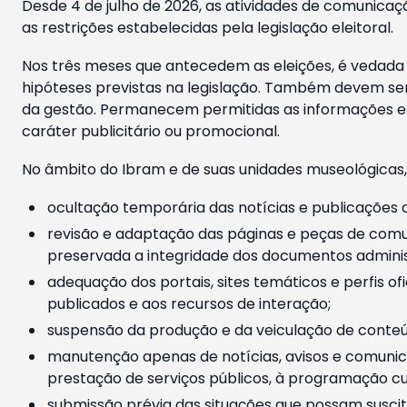
Desde 4 de julho de 2026, as atividades de comunicaçã
as restrições estabelecidas pela legislação eleitoral.
Nos três meses que antecedem as eleições, é vedada a
hipóteses previstas na legislação. Também devem ser
da gestão. Permanecem permitidas as informações est
caráter publicitário ou promocional.
No âmbito do Ibram e de suas unidades museológicas,
ocultação temporária das notícias e publicações a
revisão e adaptação das páginas e peças de comu
preservada a integridade dos documentos administ
adequação dos portais, sites temáticos e perfis ofi
publicados e aos recursos de interação;
suspensão da produção e da veiculação de conteúd
manutenção apenas de notícias, avisos e comunica
prestação de serviços públicos, à programação cul
submissão prévia das situações que possam suscita