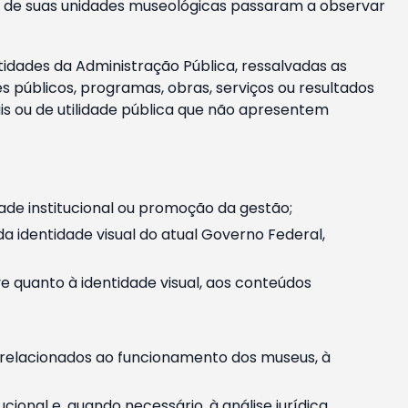
m e de suas unidades museológicas passaram a observar
tidades da Administração Pública, ressalvadas as
públicos, programas, obras, serviços ou resultados
is ou de utilidade pública que não apresentem
ade institucional ou promoção da gestão;
identidade visual do atual Governo Federal,
ive quanto à identidade visual, aos conteúdos
, relacionados ao funcionamento dos museus, à
onal e, quando necessário, à análise jurídica.