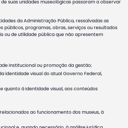
m e de suas unidades museológicas passaram a observar
tidades da Administração Pública, ressalvadas as
públicos, programas, obras, serviços ou resultados
is ou de utilidade pública que não apresentem
ade institucional ou promoção da gestão;
identidade visual do atual Governo Federal,
ive quanto à identidade visual, aos conteúdos
, relacionados ao funcionamento dos museus, à
onal e, quando necessário, à análise jurídica.