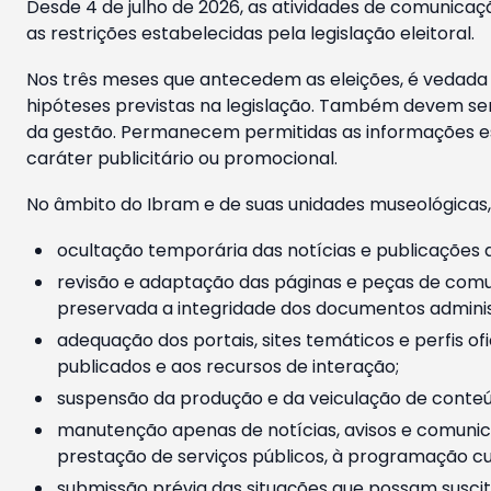
Desde 4 de julho de 2026, as atividades de comunicaçã
as restrições estabelecidas pela legislação eleitoral.
Nos três meses que antecedem as eleições, é vedada a
hipóteses previstas na legislação. Também devem ser
da gestão. Permanecem permitidas as informações est
caráter publicitário ou promocional.
No âmbito do Ibram e de suas unidades museológicas,
ocultação temporária das notícias e publicações a
revisão e adaptação das páginas e peças de comu
preservada a integridade dos documentos administ
adequação dos portais, sites temáticos e perfis ofi
publicados e aos recursos de interação;
suspensão da produção e da veiculação de conteúd
manutenção apenas de notícias, avisos e comunica
prestação de serviços públicos, à programação cul
submissão prévia das situações que possam suscita