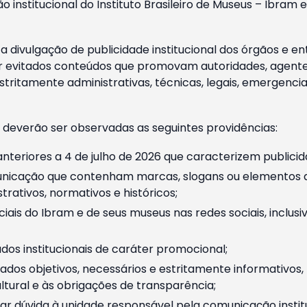
o institucional do Instituto Brasileiro de Museus – Ibra
 divulgação de publicidade institucional dos órgãos e en
 evitados conteúdos que promovam autoridades, agentes 
ritamente administrativas, técnicas, legais, emergencia
 deverão ser observadas as seguintes providências:
nteriores a 4 de julho de 2026 que caracterizem publicid
nicação que contenham marcas, slogans ou elementos da 
rativos, normativos e históricos;
ciais do Ibram e de seus museus nas redes sociais, inclus
os institucionais de caráter promocional;
dos objetivos, necessários e estritamente informativos
tural e às obrigações de transparência;
r dúvida à unidade responsável pela comunicação instituci