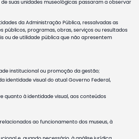
m e de suas unidades museológicas passaram a observar
tidades da Administração Pública, ressalvadas as
públicos, programas, obras, serviços ou resultados
is ou de utilidade pública que não apresentem
ade institucional ou promoção da gestão;
identidade visual do atual Governo Federal,
ive quanto à identidade visual, aos conteúdos
, relacionados ao funcionamento dos museus, à
onal e, quando necessário, à análise jurídica.