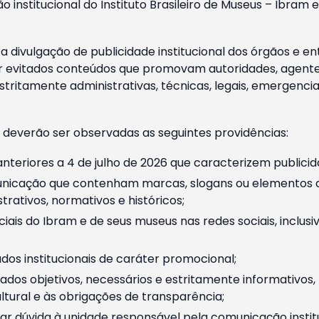
o institucional do Instituto Brasileiro de Museus – Ibra
 divulgação de publicidade institucional dos órgãos e en
 evitados conteúdos que promovam autoridades, agentes 
ritamente administrativas, técnicas, legais, emergencia
 deverão ser observadas as seguintes providências:
nteriores a 4 de julho de 2026 que caracterizem publicid
nicação que contenham marcas, slogans ou elementos da 
rativos, normativos e históricos;
ciais do Ibram e de seus museus nas redes sociais, inclus
os institucionais de caráter promocional;
dos objetivos, necessários e estritamente informativos
tural e às obrigações de transparência;
r dúvida à unidade responsável pela comunicação instituci