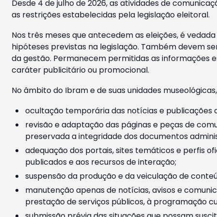
Desde 4 de julho de 2026, as atividades de comunicaçã
as restrições estabelecidas pela legislação eleitoral.
Nos três meses que antecedem as eleições, é vedada a
hipóteses previstas na legislação. Também devem ser
da gestão. Permanecem permitidas as informações est
caráter publicitário ou promocional.
No âmbito do Ibram e de suas unidades museológicas,
ocultação temporária das notícias e publicações a
revisão e adaptação das páginas e peças de comu
preservada a integridade dos documentos administ
adequação dos portais, sites temáticos e perfis ofi
publicados e aos recursos de interação;
suspensão da produção e da veiculação de conteúd
manutenção apenas de notícias, avisos e comunica
prestação de serviços públicos, à programação cul
submissão prévia das situações que possam suscita