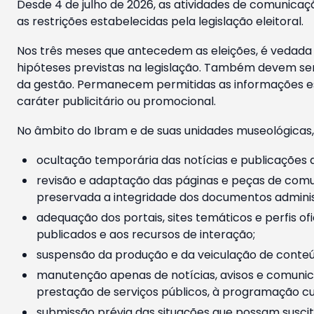
Desde 4 de julho de 2026, as atividades de comunicaçã
as restrições estabelecidas pela legislação eleitoral.
Nos três meses que antecedem as eleições, é vedada a
hipóteses previstas na legislação. Também devem ser
da gestão. Permanecem permitidas as informações est
caráter publicitário ou promocional.
No âmbito do Ibram e de suas unidades museológicas,
ocultação temporária das notícias e publicações a
revisão e adaptação das páginas e peças de comu
preservada a integridade dos documentos administ
adequação dos portais, sites temáticos e perfis ofi
publicados e aos recursos de interação;
suspensão da produção e da veiculação de conteúd
manutenção apenas de notícias, avisos e comunica
prestação de serviços públicos, à programação cul
submissão prévia das situações que possam suscita