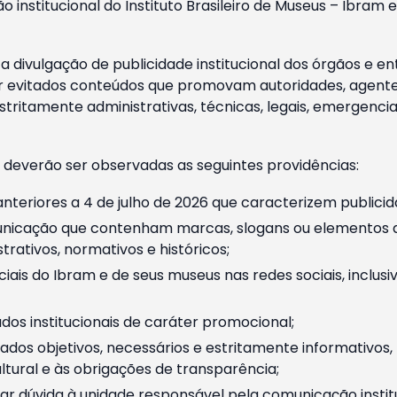
o institucional do Instituto Brasileiro de Museus – Ibra
 divulgação de publicidade institucional dos órgãos e en
 evitados conteúdos que promovam autoridades, agentes 
ritamente administrativas, técnicas, legais, emergencia
 deverão ser observadas as seguintes providências:
nteriores a 4 de julho de 2026 que caracterizem publicid
nicação que contenham marcas, slogans ou elementos da 
rativos, normativos e históricos;
ciais do Ibram e de seus museus nas redes sociais, inclus
os institucionais de caráter promocional;
dos objetivos, necessários e estritamente informativos
tural e às obrigações de transparência;
r dúvida à unidade responsável pela comunicação instituci