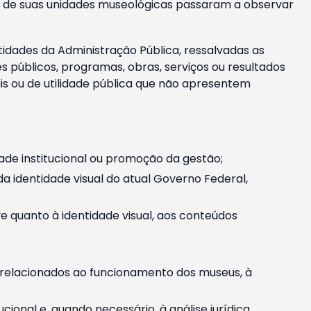
m e de suas unidades museológicas passaram a observar
tidades da Administração Pública, ressalvadas as
públicos, programas, obras, serviços ou resultados
is ou de utilidade pública que não apresentem
ade institucional ou promoção da gestão;
identidade visual do atual Governo Federal,
ive quanto à identidade visual, aos conteúdos
, relacionados ao funcionamento dos museus, à
onal e, quando necessário, à análise jurídica.