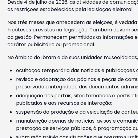
Desde 4 de julho de 2026, as atividades de comunicaçã
as restrições estabelecidas pela legislação eleitoral.
Nos três meses que antecedem as eleições, é vedada a
hipóteses previstas na legislação. Também devem ser
da gestão. Permanecem permitidas as informações est
caráter publicitário ou promocional.
No âmbito do Ibram e de suas unidades museológicas,
ocultação temporária das notícias e publicações a
revisão e adaptação das páginas e peças de comu
preservada a integridade dos documentos administ
adequação dos portais, sites temáticos e perfis ofi
publicados e aos recursos de interação;
suspensão da produção e da veiculação de conteúd
manutenção apenas de notícias, avisos e comunica
prestação de serviços públicos, à programação cul
submissão prévia das situações que possam suscita