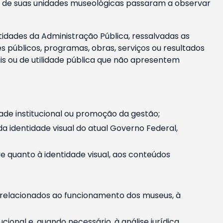
m e de suas unidades museológicas passaram a observar
tidades da Administração Pública, ressalvadas as
públicos, programas, obras, serviços ou resultados
is ou de utilidade pública que não apresentem
ade institucional ou promoção da gestão;
identidade visual do atual Governo Federal,
ive quanto à identidade visual, aos conteúdos
, relacionados ao funcionamento dos museus, à
onal e, quando necessário, à análise jurídica.