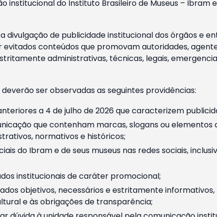
o institucional do Instituto Brasileiro de Museus – Ibra
 divulgação de publicidade institucional dos órgãos e en
 evitados conteúdos que promovam autoridades, agentes 
ritamente administrativas, técnicas, legais, emergencia
 deverão ser observadas as seguintes providências:
nteriores a 4 de julho de 2026 que caracterizem publicid
nicação que contenham marcas, slogans ou elementos da 
rativos, normativos e históricos;
ciais do Ibram e de seus museus nas redes sociais, inclus
os institucionais de caráter promocional;
dos objetivos, necessários e estritamente informativos
tural e às obrigações de transparência;
r dúvida à unidade responsável pela comunicação instituci