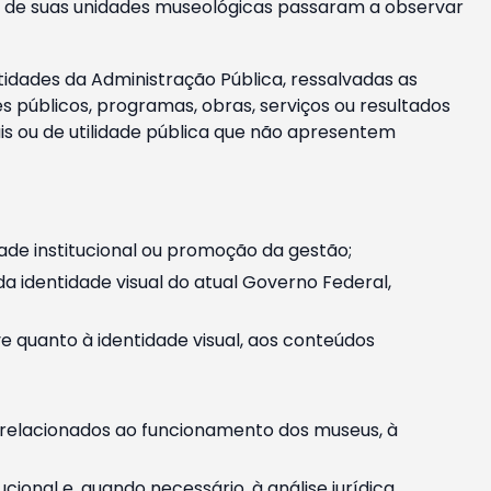
m e de suas unidades museológicas passaram a observar
tidades da Administração Pública, ressalvadas as
públicos, programas, obras, serviços ou resultados
is ou de utilidade pública que não apresentem
ade institucional ou promoção da gestão;
identidade visual do atual Governo Federal,
ive quanto à identidade visual, aos conteúdos
, relacionados ao funcionamento dos museus, à
onal e, quando necessário, à análise jurídica.