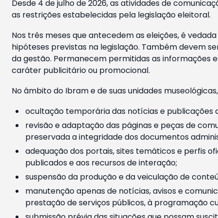
Desde 4 de julho de 2026, as atividades de comunicaçã
as restrições estabelecidas pela legislação eleitoral.
Nos três meses que antecedem as eleições, é vedada a
hipóteses previstas na legislação. Também devem ser
da gestão. Permanecem permitidas as informações est
caráter publicitário ou promocional.
No âmbito do Ibram e de suas unidades museológicas,
ocultação temporária das notícias e publicações a
revisão e adaptação das páginas e peças de comu
preservada a integridade dos documentos administ
adequação dos portais, sites temáticos e perfis ofi
publicados e aos recursos de interação;
suspensão da produção e da veiculação de conteúd
manutenção apenas de notícias, avisos e comunica
prestação de serviços públicos, à programação cul
submissão prévia das situações que possam suscita