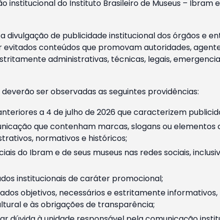
o institucional do Instituto Brasileiro de Museus – Ibra
 divulgação de publicidade institucional dos órgãos e en
 evitados conteúdos que promovam autoridades, agentes 
ritamente administrativas, técnicas, legais, emergencia
 deverão ser observadas as seguintes providências:
nteriores a 4 de julho de 2026 que caracterizem publicid
nicação que contenham marcas, slogans ou elementos da 
rativos, normativos e históricos;
ciais do Ibram e de seus museus nas redes sociais, inclus
os institucionais de caráter promocional;
dos objetivos, necessários e estritamente informativos
tural e às obrigações de transparência;
r dúvida à unidade responsável pela comunicação instituci