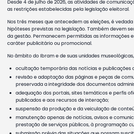
Desde 4 de julho de 2026, as atividades de comunicaçã
as restrições estabelecidas pela legislação eleitoral.
Nos três meses que antecedem as eleições, é vedada a
hipóteses previstas na legislação. Também devem ser
da gestão. Permanecem permitidas as informações est
caráter publicitário ou promocional.
No âmbito do Ibram e de suas unidades museológicas,
ocultação temporária das notícias e publicações a
revisão e adaptação das páginas e peças de comu
preservada a integridade dos documentos administ
adequação dos portais, sites temáticos e perfis ofi
publicados e aos recursos de interação;
suspensão da produção e da veiculação de conteúd
manutenção apenas de notícias, avisos e comunica
prestação de serviços públicos, à programação cul
submissão prévia das situações que possam suscita