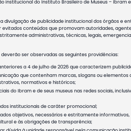
o institucional do Instituto Brasileiro de Museus – Ibra
 divulgação de publicidade institucional dos órgãos e en
 evitados conteúdos que promovam autoridades, agentes 
ritamente administrativas, técnicas, legais, emergencia
 deverão ser observadas as seguintes providências:
nteriores a 4 de julho de 2026 que caracterizem publicid
nicação que contenham marcas, slogans ou elementos da 
rativos, normativos e históricos;
ciais do Ibram e de seus museus nas redes sociais, inclus
os institucionais de caráter promocional;
dos objetivos, necessários e estritamente informativos
tural e às obrigações de transparência;
r dúvida à unidade responsável pela comunicação instituci