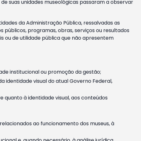
m e de suas unidades museológicas passaram a observar
tidades da Administração Pública, ressalvadas as
públicos, programas, obras, serviços ou resultados
is ou de utilidade pública que não apresentem
ade institucional ou promoção da gestão;
identidade visual do atual Governo Federal,
ive quanto à identidade visual, aos conteúdos
, relacionados ao funcionamento dos museus, à
onal e, quando necessário, à análise jurídica.