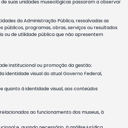
m e de suas unidades museológicas passaram a observar
tidades da Administração Pública, ressalvadas as
públicos, programas, obras, serviços ou resultados
is ou de utilidade pública que não apresentem
ade institucional ou promoção da gestão;
identidade visual do atual Governo Federal,
ive quanto à identidade visual, aos conteúdos
, relacionados ao funcionamento dos museus, à
onal e, quando necessário, à análise jurídica.