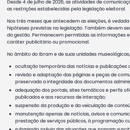
Desde 4 de julho de 2026, as atividades de comunicaçã
as restrições estabelecidas pela legislação eleitoral.
Nos três meses que antecedem as eleições, é vedada a
hipóteses previstas na legislação. Também devem ser
da gestão. Permanecem permitidas as informações est
caráter publicitário ou promocional.
No âmbito do Ibram e de suas unidades museológicas,
ocultação temporária das notícias e publicações a
revisão e adaptação das páginas e peças de comu
preservada a integridade dos documentos administ
adequação dos portais, sites temáticos e perfis ofi
publicados e aos recursos de interação;
suspensão da produção e da veiculação de conteúd
manutenção apenas de notícias, avisos e comunica
prestação de serviços públicos, à programação cul
submissão prévia das situações que possam suscita