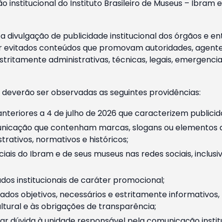
o institucional do Instituto Brasileiro de Museus – Ibra
 divulgação de publicidade institucional dos órgãos e en
 evitados conteúdos que promovam autoridades, agentes 
ritamente administrativas, técnicas, legais, emergencia
 deverão ser observadas as seguintes providências:
nteriores a 4 de julho de 2026 que caracterizem publicid
nicação que contenham marcas, slogans ou elementos da 
rativos, normativos e históricos;
ciais do Ibram e de seus museus nas redes sociais, inclus
os institucionais de caráter promocional;
dos objetivos, necessários e estritamente informativos
tural e às obrigações de transparência;
r dúvida à unidade responsável pela comunicação instituci