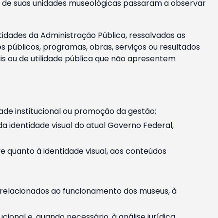
m e de suas unidades museológicas passaram a observar
tidades da Administração Pública, ressalvadas as
públicos, programas, obras, serviços ou resultados
is ou de utilidade pública que não apresentem
ade institucional ou promoção da gestão;
identidade visual do atual Governo Federal,
ive quanto à identidade visual, aos conteúdos
, relacionados ao funcionamento dos museus, à
onal e, quando necessário, à análise jurídica.