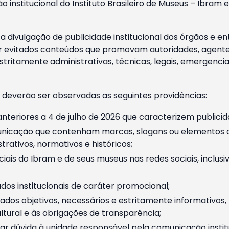
o institucional do Instituto Brasileiro de Museus – Ibra
 divulgação de publicidade institucional dos órgãos e en
 evitados conteúdos que promovam autoridades, agentes 
ritamente administrativas, técnicas, legais, emergencia
 deverão ser observadas as seguintes providências:
nteriores a 4 de julho de 2026 que caracterizem publicid
nicação que contenham marcas, slogans ou elementos da 
rativos, normativos e históricos;
ciais do Ibram e de seus museus nas redes sociais, inclus
os institucionais de caráter promocional;
dos objetivos, necessários e estritamente informativos
tural e às obrigações de transparência;
r dúvida à unidade responsável pela comunicação instituci