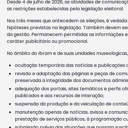
Desde 4 de julho de 2026, as atividades de comunicaçã
as restrições estabelecidas pela legislação eleitoral.
Nos três meses que antecedem as eleições, é vedada a
hipóteses previstas na legislação. Também devem ser
da gestão. Permanecem permitidas as informações est
caráter publicitário ou promocional.
No âmbito do Ibram e de suas unidades museológicas,
ocultação temporária das notícias e publicações a
revisão e adaptação das páginas e peças de comu
preservada a integridade dos documentos administ
adequação dos portais, sites temáticos e perfis ofi
publicados e aos recursos de interação;
suspensão da produção e da veiculação de conteúd
manutenção apenas de notícias, avisos e comunica
prestação de serviços públicos, à programação cul
submissão prévia das situações que possam suscita