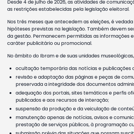
Desde 4 de julho de 2026, as atividades de comunicaçã
as restrições estabelecidas pela legislação eleitoral.
Nos três meses que antecedem as eleições, é vedada a
hipóteses previstas na legislação. Também devem ser
da gestão. Permanecem permitidas as informações est
caráter publicitário ou promocional.
No âmbito do Ibram e de suas unidades museológicas,
ocultação temporária das notícias e publicações a
revisão e adaptação das páginas e peças de comu
preservada a integridade dos documentos administ
adequação dos portais, sites temáticos e perfis ofi
publicados e aos recursos de interação;
suspensão da produção e da veiculação de conteúd
manutenção apenas de notícias, avisos e comunica
prestação de serviços públicos, à programação cul
submissão prévia das situações que possam suscita