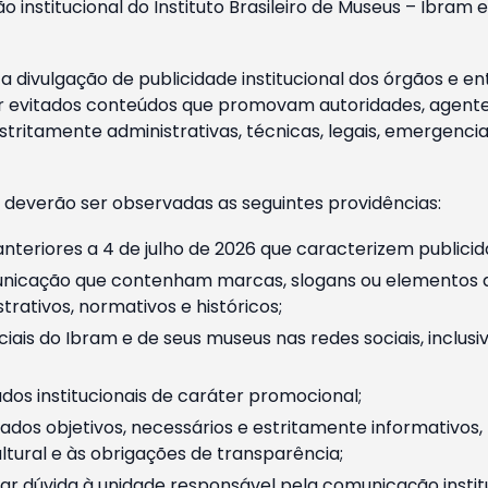
o institucional do Instituto Brasileiro de Museus – Ibra
 divulgação de publicidade institucional dos órgãos e en
 evitados conteúdos que promovam autoridades, agentes 
ritamente administrativas, técnicas, legais, emergencia
 deverão ser observadas as seguintes providências:
nteriores a 4 de julho de 2026 que caracterizem publicid
nicação que contenham marcas, slogans ou elementos da 
rativos, normativos e históricos;
ciais do Ibram e de seus museus nas redes sociais, inclus
os institucionais de caráter promocional;
dos objetivos, necessários e estritamente informativos
tural e às obrigações de transparência;
r dúvida à unidade responsável pela comunicação instituci