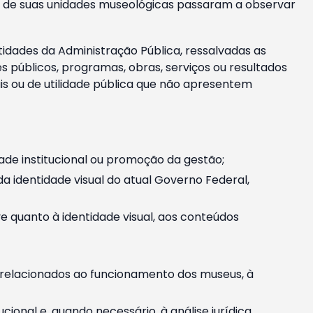
m e de suas unidades museológicas passaram a observar
tidades da Administração Pública, ressalvadas as
públicos, programas, obras, serviços ou resultados
is ou de utilidade pública que não apresentem
ade institucional ou promoção da gestão;
identidade visual do atual Governo Federal,
ive quanto à identidade visual, aos conteúdos
, relacionados ao funcionamento dos museus, à
onal e, quando necessário, à análise jurídica.