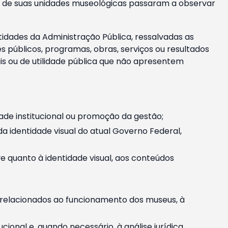
m e de suas unidades museológicas passaram a observar
tidades da Administração Pública, ressalvadas as
públicos, programas, obras, serviços ou resultados
is ou de utilidade pública que não apresentem
ade institucional ou promoção da gestão;
identidade visual do atual Governo Federal,
ive quanto à identidade visual, aos conteúdos
, relacionados ao funcionamento dos museus, à
onal e, quando necessário, à análise jurídica.