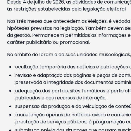
Desde 4 de julho de 2026, as atividades de comunicaçã
as restrições estabelecidas pela legislação eleitoral.
Nos três meses que antecedem as eleições, é vedada a
hipóteses previstas na legislação. Também devem ser
da gestão. Permanecem permitidas as informações est
caráter publicitário ou promocional.
No âmbito do Ibram e de suas unidades museológicas,
ocultação temporária das notícias e publicações a
revisão e adaptação das páginas e peças de comu
preservada a integridade dos documentos administ
adequação dos portais, sites temáticos e perfis ofi
publicados e aos recursos de interação;
suspensão da produção e da veiculação de conteúd
manutenção apenas de notícias, avisos e comunica
prestação de serviços públicos, à programação cul
submissão prévia das situações que possam suscita