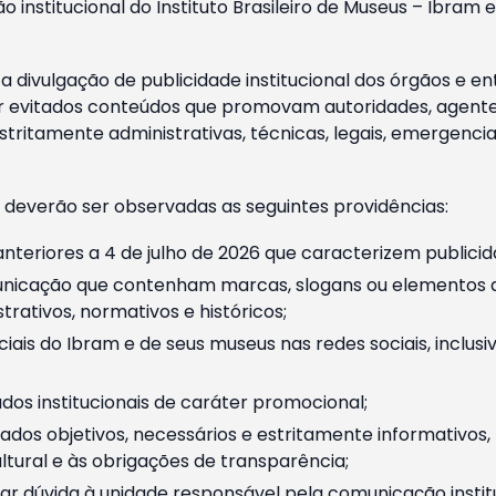
o institucional do Instituto Brasileiro de Museus – Ibra
 divulgação de publicidade institucional dos órgãos e en
 evitados conteúdos que promovam autoridades, agentes 
ritamente administrativas, técnicas, legais, emergencia
 deverão ser observadas as seguintes providências:
nteriores a 4 de julho de 2026 que caracterizem publicid
nicação que contenham marcas, slogans ou elementos da 
rativos, normativos e históricos;
ciais do Ibram e de seus museus nas redes sociais, inclus
os institucionais de caráter promocional;
dos objetivos, necessários e estritamente informativos
tural e às obrigações de transparência;
r dúvida à unidade responsável pela comunicação instituci